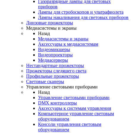
Газоразрядные лампы для световых
приборов
Лампы для стробоскопов и ультрафиолета
Лампы накаливания для световых приборов
Линзовые прожекторы
Медиасистемы и экраны
Назад
Медиасистемы и экраны
Аксессуары к медиасистемам
Видеомикшеры
Видеопроекторы
Медиасерверы
Нестандартные прожекторы
Прожекторы следящего света
Профильные прожекторы
Световые сканеры
Управление световыми приборами
Назад
Управление световыми приборами
DMX контроллеры
Аксессуары к системам управления
Компьютерное управление световым
оборудованием
Консоли управления световым
оборудованием