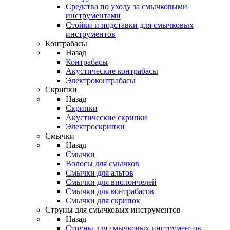
Средства по уходу за смычковыми
инструментами
Стойки и подставки для смычковых
инструментов
Контрабасы
Назад
Контрабасы
Акустические контрабасы
Электроконтрабасы
Скрипки
Назад
Скрипки
Акустические скрипки
Электроскрипки
Смычки
Назад
Смычки
Волосы для смычков
Смычки для альтов
Смычки для виолончелей
Смычки для контрабасов
Смычки для скрипок
Струны для смычковых инструментов
Назад
Струны для смычковых инструментов