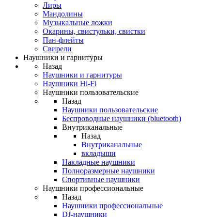
Лиры
Мандолины
Музыкальные ложки
Окарины, свистульки, свистки
Пан-флейты
Свирели
Наушники и гарнитуры
Назад
Наушники и гарнитуры
Наушники Hi-Fi
Наушники пользовательские
Назад
Наушники пользовательские
Беспроводные наушники (bluetooth)
Внутриканальные
Назад
Внутриканальные
вкладыши
Накладные наушники
Полноразмерные наушники
Спортивные наушники
Наушники профессиональные
Назад
Наушники профессиональные
DJ-наушники