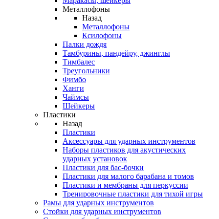
Маракасы, шейкеры
Металлофоны
Назад
Металлофоны
Ксилофоны
Палки дождя
Тамбурины, пандейру, джинглы
Тимбалес
Треугольники
Фимбо
Ханги
Чаймсы
Шейкеры
Пластики
Назад
Пластики
Аксессуары для ударных инструментов
Наборы пластиков для акустических
ударных установок
Пластики для бас-бочки
Пластики для малого барабана и томов
Пластики и мембраны для перкуссии
Тренировочные пластики для тихой игры
Рамы для ударных инструментов
Стойки для ударных инструментов