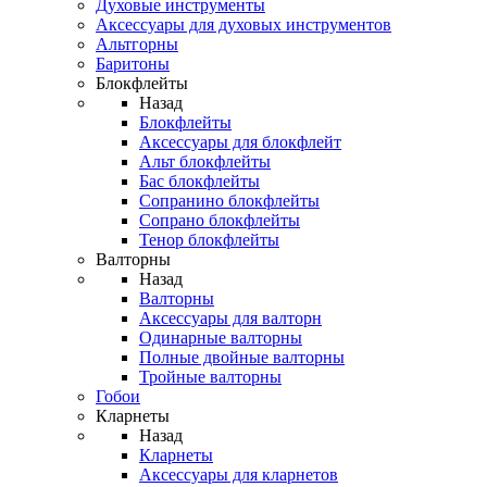
Духовые инструменты
Аксессуары для духовых инструментов
Альтгорны
Баритоны
Блокфлейты
Назад
Блокфлейты
Аксессуары для блокфлейт
Альт блокфлейты
Бас блокфлейты
Сопранино блокфлейты
Сопрано блокфлейты
Тенор блокфлейты
Валторны
Назад
Валторны
Аксессуары для валторн
Одинарные валторны
Полные двойные валторны
Тройные валторны
Гобои
Кларнеты
Назад
Кларнеты
Аксессуары для кларнетов