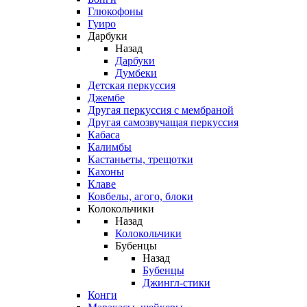
Глюкофоны
Гуиро
Дарбуки
Назад
Дарбуки
Думбеки
Детская перкуссия
Джембе
Другая перкуссия с мембраной
Другая самозвучащая перкуссия
Кабаса
Калимбы
Кастаньеты, трещотки
Кахоны
Клаве
Ковбелы, агого, блоки
Колокольчики
Назад
Колокольчики
Бубенцы
Назад
Бубенцы
Джингл-стики
Конги