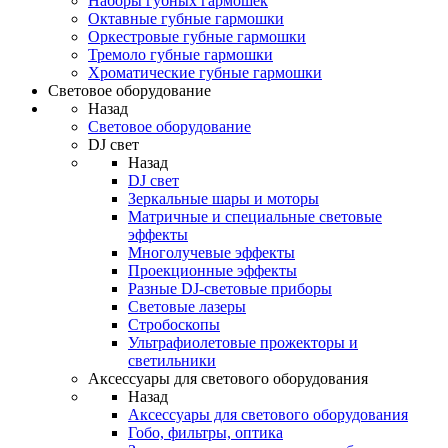
Наборы губных гармошек
Октавные губные гармошки
Оркестровые губные гармошки
Тремоло губные гармошки
Хроматические губные гармошки
Световое оборудование
Назад
Световое оборудование
DJ свет
Назад
DJ свет
Зеркальные шары и моторы
Матричные и специальные световые
эффекты
Многолучевые эффекты
Проекционные эффекты
Разные DJ-световые приборы
Световые лазеры
Стробоскопы
Ультрафиолетовые прожекторы и
светильники
Аксессуары для светового оборудования
Назад
Аксессуары для светового оборудования
Гобо, фильтры, оптика