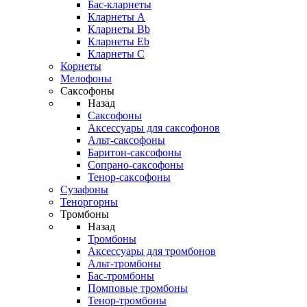
Бас-кларнеты
Кларнеты A
Кларнеты Bb
Кларнеты Eb
Кларнеты С
Корнеты
Мелофоны
Саксофоны
Назад
Саксофоны
Аксессуары для саксофонов
Альт-саксофоны
Баритон-саксофоны
Сопрано-саксофоны
Тенор-саксофоны
Сузафоны
Теноргорны
Тромбоны
Назад
Тромбоны
Аксессуары для тромбонов
Альт-тромбоны
Бас-тромбоны
Помповые тромбоны
Тенор-тромбоны