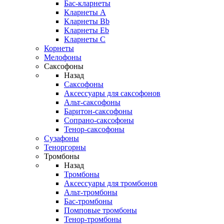
Бас-кларнеты
Кларнеты A
Кларнеты Bb
Кларнеты Eb
Кларнеты С
Корнеты
Мелофоны
Саксофоны
Назад
Саксофоны
Аксессуары для саксофонов
Альт-саксофоны
Баритон-саксофоны
Сопрано-саксофоны
Тенор-саксофоны
Сузафоны
Теноргорны
Тромбоны
Назад
Тромбоны
Аксессуары для тромбонов
Альт-тромбоны
Бас-тромбоны
Помповые тромбоны
Тенор-тромбоны