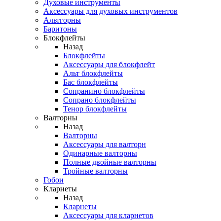
Духовые инструменты
Аксессуары для духовых инструментов
Альтгорны
Баритоны
Блокфлейты
Назад
Блокфлейты
Аксессуары для блокфлейт
Альт блокфлейты
Бас блокфлейты
Сопранино блокфлейты
Сопрано блокфлейты
Тенор блокфлейты
Валторны
Назад
Валторны
Аксессуары для валторн
Одинарные валторны
Полные двойные валторны
Тройные валторны
Гобои
Кларнеты
Назад
Кларнеты
Аксессуары для кларнетов