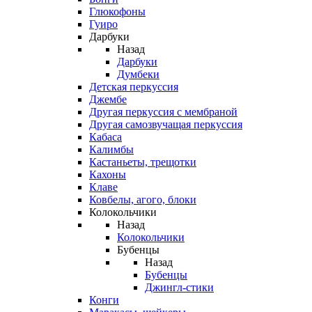
Глюкофоны
Гуиро
Дарбуки
Назад
Дарбуки
Думбеки
Детская перкуссия
Джембе
Другая перкуссия с мембраной
Другая самозвучащая перкуссия
Кабаса
Калимбы
Кастаньеты, трещотки
Кахоны
Клаве
Ковбелы, агого, блоки
Колокольчики
Назад
Колокольчики
Бубенцы
Назад
Бубенцы
Джингл-стики
Конги