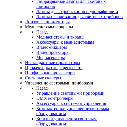
Газоразрядные лампы для световых
приборов
Лампы для стробоскопов и ультрафиолета
Лампы накаливания для световых приборов
Линзовые прожекторы
Медиасистемы и экраны
Назад
Медиасистемы и экраны
Аксессуары к медиасистемам
Видеомикшеры
Видеопроекторы
Медиасерверы
Нестандартные прожекторы
Прожекторы следящего света
Профильные прожекторы
Световые сканеры
Управление световыми приборами
Назад
Управление световыми приборами
DMX контроллеры
Аксессуары к системам управления
Компьютерное управление световым
оборудованием
Консоли управления световым
оборудованием