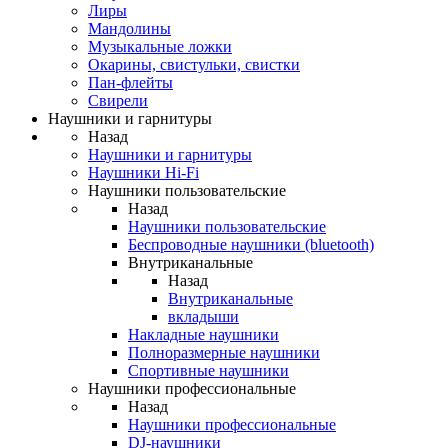
Лиры
Мандолины
Музыкальные ложки
Окарины, свистульки, свистки
Пан-флейты
Свирели
Наушники и гарнитуры
Назад
Наушники и гарнитуры
Наушники Hi-Fi
Наушники пользовательские
Назад
Наушники пользовательские
Беспроводные наушники (bluetooth)
Внутриканальные
Назад
Внутриканальные
вкладыши
Накладные наушники
Полноразмерные наушники
Спортивные наушники
Наушники профессиональные
Назад
Наушники профессиональные
DJ-наушники