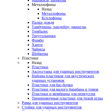
Маракасы, шейкеры
Металлофоны
Назад
Металлофоны
Ксилофоны
Палки дождя
Тамбурины, пандейру, джинглы
Тимбалес
Треугольники
Фимбо
Ханги
Чаймсы
Шейкеры
Пластики
Назад
Пластики
Аксессуары для ударных инструментов
Наборы пластиков для акустических
ударных установок
Пластики для бас-бочки
Пластики для малого барабана и томов
Пластики и мембраны для перкуссии
Тренировочные пластики для тихой игры
Рамы для ударных инструментов
Стойки для ударных инструментов