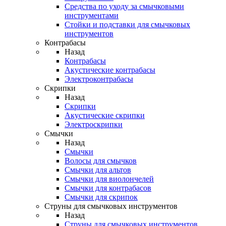
Средства по уходу за смычковыми
инструментами
Стойки и подставки для смычковых
инструментов
Контрабасы
Назад
Контрабасы
Акустические контрабасы
Электроконтрабасы
Скрипки
Назад
Скрипки
Акустические скрипки
Электроскрипки
Смычки
Назад
Смычки
Волосы для смычков
Смычки для альтов
Смычки для виолончелей
Смычки для контрабасов
Смычки для скрипок
Струны для смычковых инструментов
Назад
Струны для смычковых инструментов