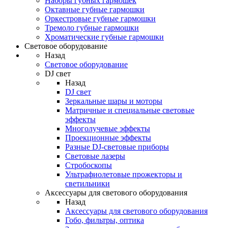
Наборы губных гармошек
Октавные губные гармошки
Оркестровые губные гармошки
Тремоло губные гармошки
Хроматические губные гармошки
Световое оборудование
Назад
Световое оборудование
DJ свет
Назад
DJ свет
Зеркальные шары и моторы
Матричные и специальные световые
эффекты
Многолучевые эффекты
Проекционные эффекты
Разные DJ-световые приборы
Световые лазеры
Стробоскопы
Ультрафиолетовые прожекторы и
светильники
Аксессуары для светового оборудования
Назад
Аксессуары для светового оборудования
Гобо, фильтры, оптика