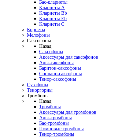
Бас-кларнеты
Кларнеты A
Кларнеты Bb
Кларнеты Eb
Кларнеты С
Корнеты
Мелофоны
Саксофоны
Назад
Саксофоны
Аксессуары для саксофонов
Альт-саксофоны
Баритон-саксофоны
Сопрано-саксофоны
Тенор-саксофоны
Сузафоны
Теноргорны
Тромбоны
Назад
Тромбоны
Аксессуары для тромбонов
Альт-тромбоны
Бас-тромбоны
Помповые тромбоны
Тенор-тромбоны