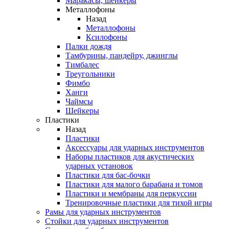
Маракасы, шейкеры
Металлофоны
Назад
Металлофоны
Ксилофоны
Палки дождя
Тамбурины, пандейру, джинглы
Тимбалес
Треугольники
Фимбо
Ханги
Чаймсы
Шейкеры
Пластики
Назад
Пластики
Аксессуары для ударных инструментов
Наборы пластиков для акустических
ударных установок
Пластики для бас-бочки
Пластики для малого барабана и томов
Пластики и мембраны для перкуссии
Тренировочные пластики для тихой игры
Рамы для ударных инструментов
Стойки для ударных инструментов