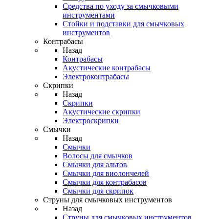
Средства по уходу за смычковыми
инструментами
Стойки и подставки для смычковых
инструментов
Контрабасы
Назад
Контрабасы
Акустические контрабасы
Электроконтрабасы
Скрипки
Назад
Скрипки
Акустические скрипки
Электроскрипки
Смычки
Назад
Смычки
Волосы для смычков
Смычки для альтов
Смычки для виолончелей
Смычки для контрабасов
Смычки для скрипок
Струны для смычковых инструментов
Назад
Струны для смычковых инструментов