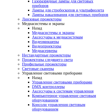
Газоразрядные лампы для световых
приборов
Лампы для стробоскопов и ультрафиолета
Лампы накаливания для световых приборов
Линзовые прожекторы
Медиасистемы и экраны
Назад
Медиасистемы и экраны
Аксессуары к медиасистемам
Видеомикшеры
Видеопроекторы
Медиасерверы
Нестандартные прожекторы
Прожекторы следящего света
Профильные прожекторы
Световые сканеры
Управление световыми приборами
Назад
Управление световыми приборами
DMX контроллеры
Аксессуары к системам управления
Компьютерное управление световым
оборудованием
Консоли управления световым
оборудованием