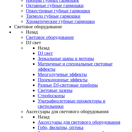
Наборы губных гармошек
Октавные губные гармошки
Оркестровые губные гармошки
Тремоло губные гармошки
Хроматические губные гармошки
Световое оборудование
Назад
Световое оборудование
DJ свет
Назад
DJ свет
Зеркальные шары и моторы
Матричные и специальные световые
эффекты
Многолучевые эффекты
Проекционные эффекты
Разные DJ-световые приборы
Световые лазеры
Стробоскопы
Ультрафиолетовые прожекторы и
светильники
Аксессуары для светового оборудования
Назад
Аксессуары для светового оборудования
Гобо, фильтры, оптика