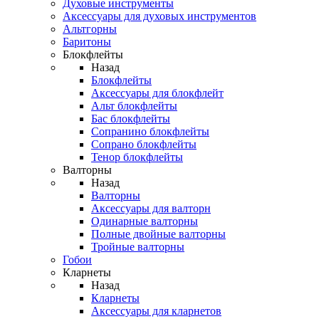
Духовые инструменты
Аксессуары для духовых инструментов
Альтгорны
Баритоны
Блокфлейты
Назад
Блокфлейты
Аксессуары для блокфлейт
Альт блокфлейты
Бас блокфлейты
Сопранино блокфлейты
Сопрано блокфлейты
Тенор блокфлейты
Валторны
Назад
Валторны
Аксессуары для валторн
Одинарные валторны
Полные двойные валторны
Тройные валторны
Гобои
Кларнеты
Назад
Кларнеты
Аксессуары для кларнетов