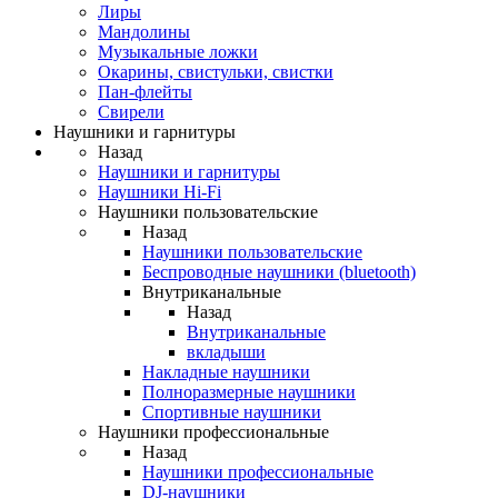
Лиры
Мандолины
Музыкальные ложки
Окарины, свистульки, свистки
Пан-флейты
Свирели
Наушники и гарнитуры
Назад
Наушники и гарнитуры
Наушники Hi-Fi
Наушники пользовательские
Назад
Наушники пользовательские
Беспроводные наушники (bluetooth)
Внутриканальные
Назад
Внутриканальные
вкладыши
Накладные наушники
Полноразмерные наушники
Спортивные наушники
Наушники профессиональные
Назад
Наушники профессиональные
DJ-наушники