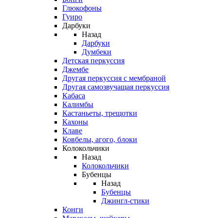
Глюкофоны
Гуиро
Дарбуки
Назад
Дарбуки
Думбеки
Детская перкуссия
Джембе
Другая перкуссия с мембраной
Другая самозвучащая перкуссия
Кабаса
Калимбы
Кастаньеты, трещотки
Кахоны
Клаве
Ковбелы, агого, блоки
Колокольчики
Назад
Колокольчики
Бубенцы
Назад
Бубенцы
Джингл-стики
Конги