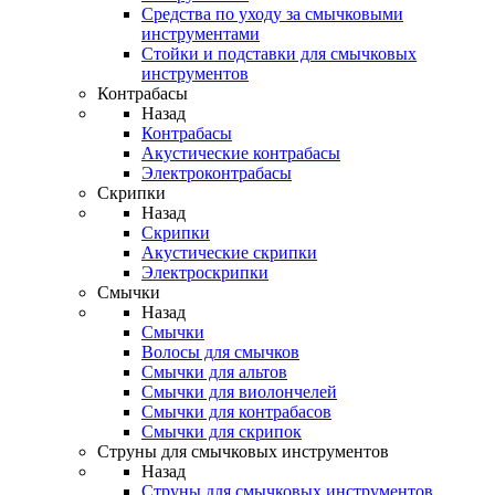
Средства по уходу за смычковыми
инструментами
Стойки и подставки для смычковых
инструментов
Контрабасы
Назад
Контрабасы
Акустические контрабасы
Электроконтрабасы
Скрипки
Назад
Скрипки
Акустические скрипки
Электроскрипки
Смычки
Назад
Смычки
Волосы для смычков
Смычки для альтов
Смычки для виолончелей
Смычки для контрабасов
Смычки для скрипок
Струны для смычковых инструментов
Назад
Струны для смычковых инструментов