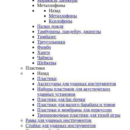
Маракасы, шейкеры
Металлофоны
Назад
Металлофоны
Ксилофоны
Палки дождя
Тамбурины, пандейру, джинглы
Тимбалес
Треугольники
Фимбо
Ханги
Чаймсы
Шейкеры
Пластики
Назад
Пластики
Аксессуары для ударных инструментов
Наборы пластиков для акустических
ударных установок
Пластики для бас-бочки
Пластики для малого барабана и томов
Пластики и мембраны для перкуссии
Тренировочные пластики для тихой игры
Рамы для ударных инструментов
Стойки для ударных инструментов