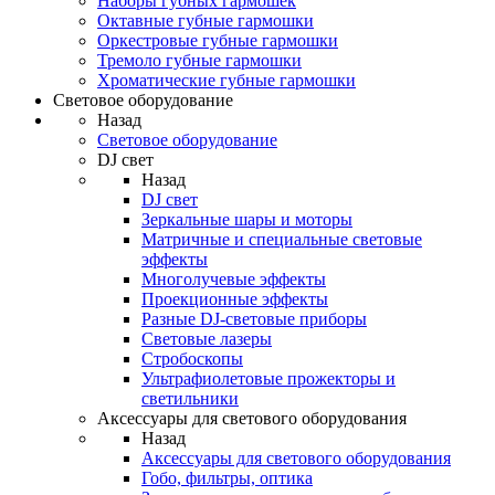
Наборы губных гармошек
Октавные губные гармошки
Оркестровые губные гармошки
Тремоло губные гармошки
Хроматические губные гармошки
Световое оборудование
Назад
Световое оборудование
DJ свет
Назад
DJ свет
Зеркальные шары и моторы
Матричные и специальные световые
эффекты
Многолучевые эффекты
Проекционные эффекты
Разные DJ-световые приборы
Световые лазеры
Стробоскопы
Ультрафиолетовые прожекторы и
светильники
Аксессуары для светового оборудования
Назад
Аксессуары для светового оборудования
Гобо, фильтры, оптика