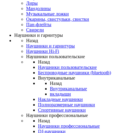
Лиры
Мандолины
Музыкальные ложки
Окарины, свистульки, свистки
Пан-флейты
Свирели
Наушники и гарнитуры
Назад
Наушники и гарнитуры
Наушники Hi-Fi
Наушники пользовательские
Назад
Наушники пользовательские
Беспроводные наушники (bluetooth)
Внутриканальные
Назад
Внутриканальные
вкладыши
Накладные наушники
Полноразмерные наушники
Спортивные наушники
Наушники профессиональные
Назад
Наушники профессиональные
DJ-наушники