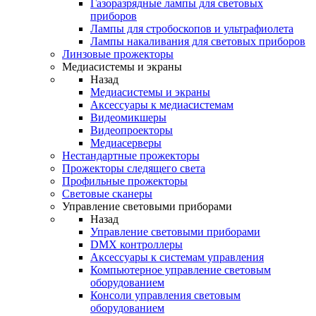
Газоразрядные лампы для световых
приборов
Лампы для стробоскопов и ультрафиолета
Лампы накаливания для световых приборов
Линзовые прожекторы
Медиасистемы и экраны
Назад
Медиасистемы и экраны
Аксессуары к медиасистемам
Видеомикшеры
Видеопроекторы
Медиасерверы
Нестандартные прожекторы
Прожекторы следящего света
Профильные прожекторы
Световые сканеры
Управление световыми приборами
Назад
Управление световыми приборами
DMX контроллеры
Аксессуары к системам управления
Компьютерное управление световым
оборудованием
Консоли управления световым
оборудованием