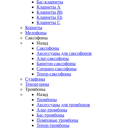
Бас-кларнеты
Кларнеты A
Кларнеты Bb
Кларнеты Eb
Кларнеты С
Корнеты
Мелофоны
Саксофоны
Назад
Саксофоны
Аксессуары для саксофонов
Альт-саксофоны
Баритон-саксофоны
Сопрано-саксофоны
Тенор-саксофоны
Сузафоны
Теноргорны
Тромбоны
Назад
Тромбоны
Аксессуары для тромбонов
Альт-тромбоны
Бас-тромбоны
Помповые тромбоны
Тенор-тромбоны