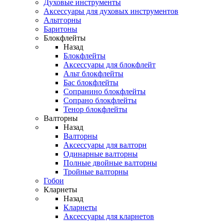
Духовые инструменты
Аксессуары для духовых инструментов
Альтгорны
Баритоны
Блокфлейты
Назад
Блокфлейты
Аксессуары для блокфлейт
Альт блокфлейты
Бас блокфлейты
Сопранино блокфлейты
Сопрано блокфлейты
Тенор блокфлейты
Валторны
Назад
Валторны
Аксессуары для валторн
Одинарные валторны
Полные двойные валторны
Тройные валторны
Гобои
Кларнеты
Назад
Кларнеты
Аксессуары для кларнетов