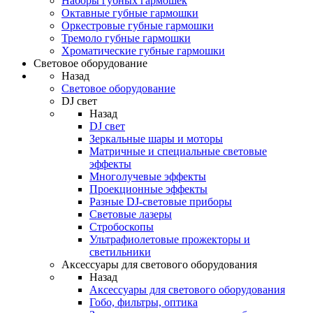
Наборы губных гармошек
Октавные губные гармошки
Оркестровые губные гармошки
Тремоло губные гармошки
Хроматические губные гармошки
Световое оборудование
Назад
Световое оборудование
DJ свет
Назад
DJ свет
Зеркальные шары и моторы
Матричные и специальные световые
эффекты
Многолучевые эффекты
Проекционные эффекты
Разные DJ-световые приборы
Световые лазеры
Стробоскопы
Ультрафиолетовые прожекторы и
светильники
Аксессуары для светового оборудования
Назад
Аксессуары для светового оборудования
Гобо, фильтры, оптика