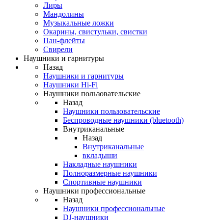
Лиры
Мандолины
Музыкальные ложки
Окарины, свистульки, свистки
Пан-флейты
Свирели
Наушники и гарнитуры
Назад
Наушники и гарнитуры
Наушники Hi-Fi
Наушники пользовательские
Назад
Наушники пользовательские
Беспроводные наушники (bluetooth)
Внутриканальные
Назад
Внутриканальные
вкладыши
Накладные наушники
Полноразмерные наушники
Спортивные наушники
Наушники профессиональные
Назад
Наушники профессиональные
DJ-наушники