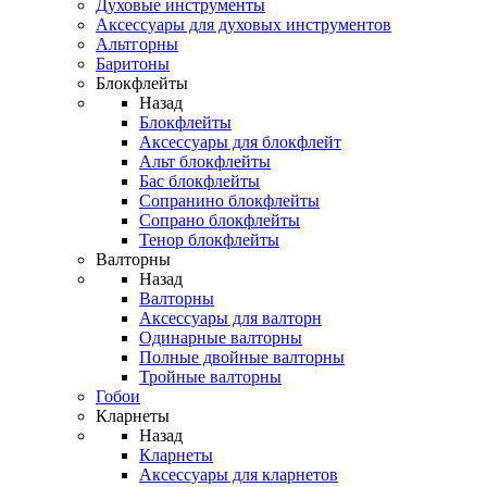
Духовые инструменты
Аксессуары для духовых инструментов
Альтгорны
Баритоны
Блокфлейты
Назад
Блокфлейты
Аксессуары для блокфлейт
Альт блокфлейты
Бас блокфлейты
Сопранино блокфлейты
Сопрано блокфлейты
Тенор блокфлейты
Валторны
Назад
Валторны
Аксессуары для валторн
Одинарные валторны
Полные двойные валторны
Тройные валторны
Гобои
Кларнеты
Назад
Кларнеты
Аксессуары для кларнетов