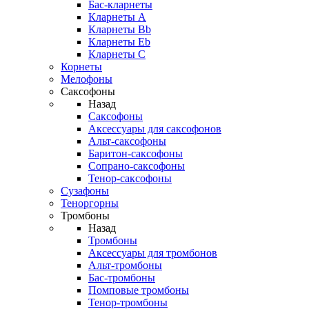
Бас-кларнеты
Кларнеты A
Кларнеты Bb
Кларнеты Eb
Кларнеты С
Корнеты
Мелофоны
Саксофоны
Назад
Саксофоны
Аксессуары для саксофонов
Альт-саксофоны
Баритон-саксофоны
Сопрано-саксофоны
Тенор-саксофоны
Сузафоны
Теноргорны
Тромбоны
Назад
Тромбоны
Аксессуары для тромбонов
Альт-тромбоны
Бас-тромбоны
Помповые тромбоны
Тенор-тромбоны