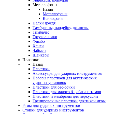
Маракасы, шейкеры
Металлофоны
Назад
Металлофоны
Ксилофоны
Палки дождя
Тамбурины, пандейру, джинглы
Тимбалес
Треугольники
Фимбо
Ханги
Чаймсы
Шейкеры
Пластики
Назад
Пластики
Аксессуары для ударных инструментов
Наборы пластиков для акустических
ударных установок
Пластики для бас-бочки
Пластики для малого барабана и томов
Пластики и мембраны для перкуссии
Тренировочные пластики для тихой игры
Рамы для ударных инструментов
Стойки для ударных инструментов