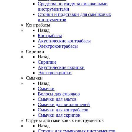
Средства по уходу за смычковыми
инструментами
Стойки и подставки для смычковых
инструментов
Контрабасы
Назад
Контрабасы
Акустические контрабасы
Электроконтрабасы
Скрипки
Назад
Скрипки
Акустические скрипки
Электроскрипки
Смычки
Назад
Смычки
Волосы для смычков
Смычки для альтов
Смычки для виолончелей
Смычки для контрабасов
Смычки для скрипок
Струны для смычковых инструментов
Назад
Струны для смычковых инструментов