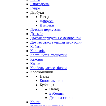
Глюкофоны
Гуиро
Дарбуки
Назад
Дарбуки
Думбеки
Детская перкуссия
Джембе
Другая перкуссия с мембраной
Другая самозвучащая перкуссия
Кабаса
Калимбы
Кастаньеты, трещотки
Кахоны
Клаве
Ковбелы, агого, блоки
Колокольчики
Назад
Колокольчики
Бубенцы
Назад
Бубенцы
Джингл-стики
Конги