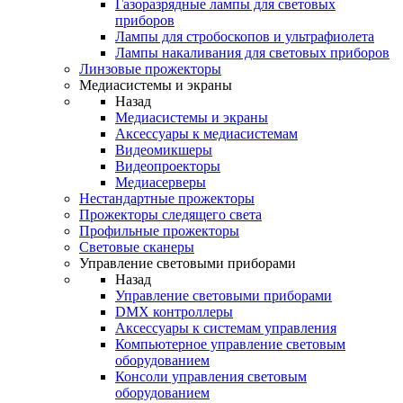
Газоразрядные лампы для световых
приборов
Лампы для стробоскопов и ультрафиолета
Лампы накаливания для световых приборов
Линзовые прожекторы
Медиасистемы и экраны
Назад
Медиасистемы и экраны
Аксессуары к медиасистемам
Видеомикшеры
Видеопроекторы
Медиасерверы
Нестандартные прожекторы
Прожекторы следящего света
Профильные прожекторы
Световые сканеры
Управление световыми приборами
Назад
Управление световыми приборами
DMX контроллеры
Аксессуары к системам управления
Компьютерное управление световым
оборудованием
Консоли управления световым
оборудованием