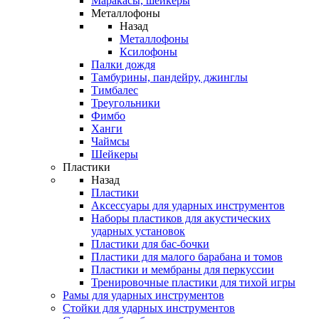
Маракасы, шейкеры
Металлофоны
Назад
Металлофоны
Ксилофоны
Палки дождя
Тамбурины, пандейру, джинглы
Тимбалес
Треугольники
Фимбо
Ханги
Чаймсы
Шейкеры
Пластики
Назад
Пластики
Аксессуары для ударных инструментов
Наборы пластиков для акустических
ударных установок
Пластики для бас-бочки
Пластики для малого барабана и томов
Пластики и мембраны для перкуссии
Тренировочные пластики для тихой игры
Рамы для ударных инструментов
Стойки для ударных инструментов