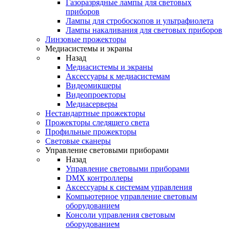
Газоразрядные лампы для световых
приборов
Лампы для стробоскопов и ультрафиолета
Лампы накаливания для световых приборов
Линзовые прожекторы
Медиасистемы и экраны
Назад
Медиасистемы и экраны
Аксессуары к медиасистемам
Видеомикшеры
Видеопроекторы
Медиасерверы
Нестандартные прожекторы
Прожекторы следящего света
Профильные прожекторы
Световые сканеры
Управление световыми приборами
Назад
Управление световыми приборами
DMX контроллеры
Аксессуары к системам управления
Компьютерное управление световым
оборудованием
Консоли управления световым
оборудованием