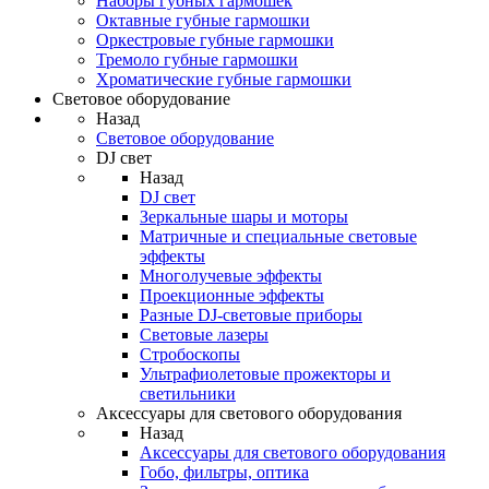
Наборы губных гармошек
Октавные губные гармошки
Оркестровые губные гармошки
Тремоло губные гармошки
Хроматические губные гармошки
Световое оборудование
Назад
Световое оборудование
DJ свет
Назад
DJ свет
Зеркальные шары и моторы
Матричные и специальные световые
эффекты
Многолучевые эффекты
Проекционные эффекты
Разные DJ-световые приборы
Световые лазеры
Стробоскопы
Ультрафиолетовые прожекторы и
светильники
Аксессуары для светового оборудования
Назад
Аксессуары для светового оборудования
Гобо, фильтры, оптика