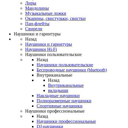
Лиры
Мандолины
Музыкальные ложки
Окарины, свистульки, свистки
Пан-флейты
Свирели
Наушники и гарнитуры
Назад
Наушники и гарнитуры
Наушники Hi-Fi
Наушники пользовательские
Назад
Наушники пользовательские
Беспроводные наушники (bluetooth)
Внутриканальные
Назад
Внутриканальные
вкладыши
Накладные наушники
Полноразмерные наушники
Спортивные наушники
Наушники профессиональные
Назад
Наушники профессиональные
DJ-наушники