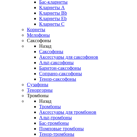
Бас-кларнеты
Кларнеты A
Кларнеты Bb
Кларнеты Eb
Кларнеты С
Корнеты
Мелофоны
Саксофоны
Назад
Саксофоны
Аксессуары для саксофонов
Альт-саксофоны
Баритон-саксофоны
Сопрано-саксофоны
Тенор-саксофоны
Сузафоны
Теноргорны
Тромбоны
Назад
Тромбоны
Аксессуары для тромбонов
Альт-тромбоны
Бас-тромбоны
Помповые тромбоны
Тенор-тромбоны