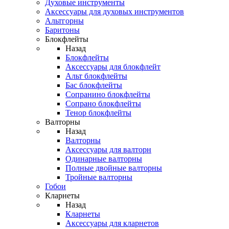
Духовые инструменты
Аксессуары для духовых инструментов
Альтгорны
Баритоны
Блокфлейты
Назад
Блокфлейты
Аксессуары для блокфлейт
Альт блокфлейты
Бас блокфлейты
Сопранино блокфлейты
Сопрано блокфлейты
Тенор блокфлейты
Валторны
Назад
Валторны
Аксессуары для валторн
Одинарные валторны
Полные двойные валторны
Тройные валторны
Гобои
Кларнеты
Назад
Кларнеты
Аксессуары для кларнетов