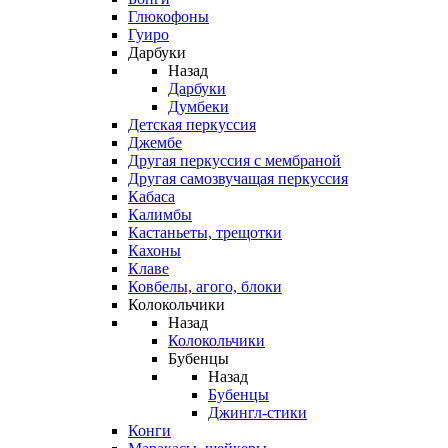
Глюкофоны
Гуиро
Дарбуки
Назад
Дарбуки
Думбеки
Детская перкуссия
Джембе
Другая перкуссия с мембраной
Другая самозвучащая перкуссия
Кабаса
Калимбы
Кастаньеты, трещотки
Кахоны
Клаве
Ковбелы, агого, блоки
Колокольчики
Назад
Колокольчики
Бубенцы
Назад
Бубенцы
Джингл-стики
Конги