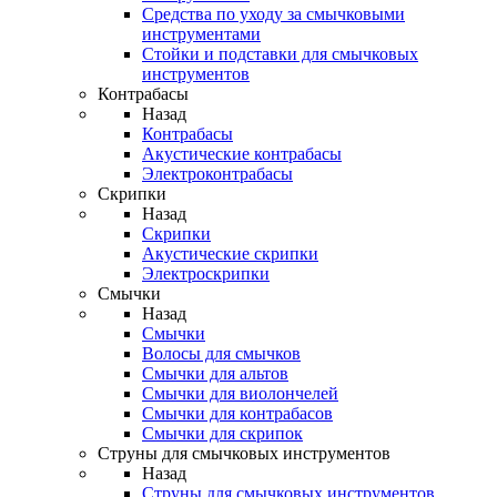
Средства по уходу за смычковыми
инструментами
Стойки и подставки для смычковых
инструментов
Контрабасы
Назад
Контрабасы
Акустические контрабасы
Электроконтрабасы
Скрипки
Назад
Скрипки
Акустические скрипки
Электроскрипки
Смычки
Назад
Смычки
Волосы для смычков
Смычки для альтов
Смычки для виолончелей
Смычки для контрабасов
Смычки для скрипок
Струны для смычковых инструментов
Назад
Струны для смычковых инструментов