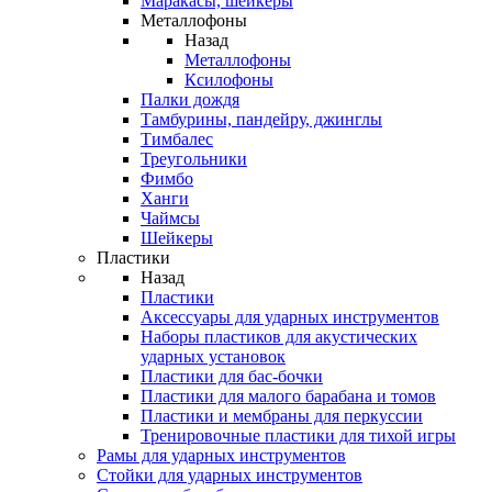
Маракасы, шейкеры
Металлофоны
Назад
Металлофоны
Ксилофоны
Палки дождя
Тамбурины, пандейру, джинглы
Тимбалес
Треугольники
Фимбо
Ханги
Чаймсы
Шейкеры
Пластики
Назад
Пластики
Аксессуары для ударных инструментов
Наборы пластиков для акустических
ударных установок
Пластики для бас-бочки
Пластики для малого барабана и томов
Пластики и мембраны для перкуссии
Тренировочные пластики для тихой игры
Рамы для ударных инструментов
Стойки для ударных инструментов