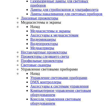
Газоразрядные лампы для световых
приборов
Лампы для стробоскопов и ультрафиолета
Лампы накаливания для световых приборов
Линзовые прожекторы
Медиасистемы и экраны
Назад
Медиасистемы и экраны
Аксессуары к медиасистемам
Видеомикшеры
Видеопроекторы
Медиасерверы
Нестандартные прожекторы
Прожекторы следящего света
Профильные прожекторы
Световые сканеры
Управление световыми приборами
Назад
Управление световыми приборами
DMX контроллеры
Аксессуары к системам управления
Компьютерное управление световым
оборудованием
Консоли управления световым
оборудованием