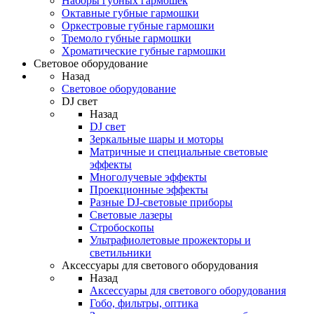
Наборы губных гармошек
Октавные губные гармошки
Оркестровые губные гармошки
Тремоло губные гармошки
Хроматические губные гармошки
Световое оборудование
Назад
Световое оборудование
DJ свет
Назад
DJ свет
Зеркальные шары и моторы
Матричные и специальные световые
эффекты
Многолучевые эффекты
Проекционные эффекты
Разные DJ-световые приборы
Световые лазеры
Стробоскопы
Ультрафиолетовые прожекторы и
светильники
Аксессуары для светового оборудования
Назад
Аксессуары для светового оборудования
Гобо, фильтры, оптика