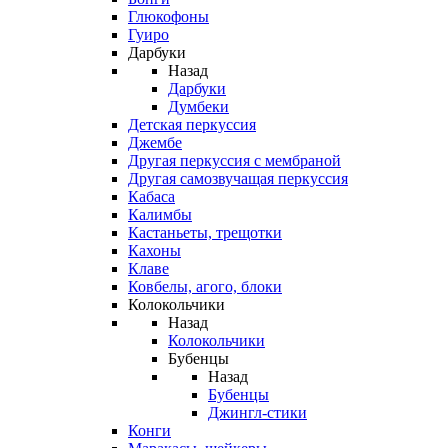
Глюкофоны
Гуиро
Дарбуки
Назад
Дарбуки
Думбеки
Детская перкуссия
Джембе
Другая перкуссия с мембраной
Другая самозвучащая перкуссия
Кабаса
Калимбы
Кастаньеты, трещотки
Кахоны
Клаве
Ковбелы, агого, блоки
Колокольчики
Назад
Колокольчики
Бубенцы
Назад
Бубенцы
Джингл-стики
Конги