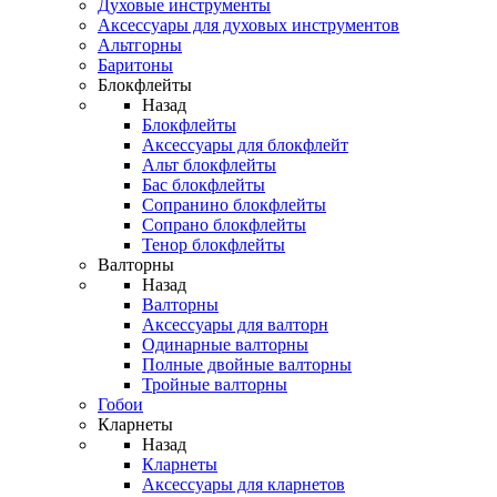
Духовые инструменты
Аксессуары для духовых инструментов
Альтгорны
Баритоны
Блокфлейты
Назад
Блокфлейты
Аксессуары для блокфлейт
Альт блокфлейты
Бас блокфлейты
Сопранино блокфлейты
Сопрано блокфлейты
Тенор блокфлейты
Валторны
Назад
Валторны
Аксессуары для валторн
Одинарные валторны
Полные двойные валторны
Тройные валторны
Гобои
Кларнеты
Назад
Кларнеты
Аксессуары для кларнетов