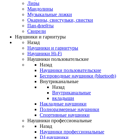
Лиры
Мандолины
Музыкальные ложки
Окарины, свистульки, свистки
Пан-флейты
Свирели
Наушники и гарнитуры
Назад
Наушники и гарнитуры
Наушники Hi-Fi
Наушники пользовательские
Назад
Наушники пользовательские
Беспроводные наушники (bluetooth)
Внутриканальные
Назад
Внутриканальные
вкладыши
Накладные наушники
Полноразмерные наушники
Спортивные наушники
Наушники профессиональные
Назад
Наушники профессиональные
DJ-наушники