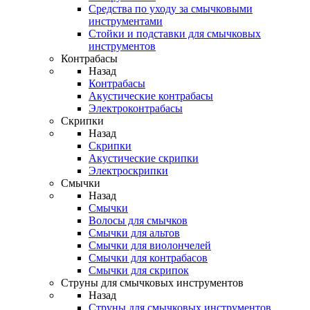
Средства по уходу за смычковыми
инструментами
Стойки и подставки для смычковых
инструментов
Контрабасы
Назад
Контрабасы
Акустические контрабасы
Электроконтрабасы
Скрипки
Назад
Скрипки
Акустические скрипки
Электроскрипки
Смычки
Назад
Смычки
Волосы для смычков
Смычки для альтов
Смычки для виолончелей
Смычки для контрабасов
Смычки для скрипок
Струны для смычковых инструментов
Назад
Струны для смычковых инструментов