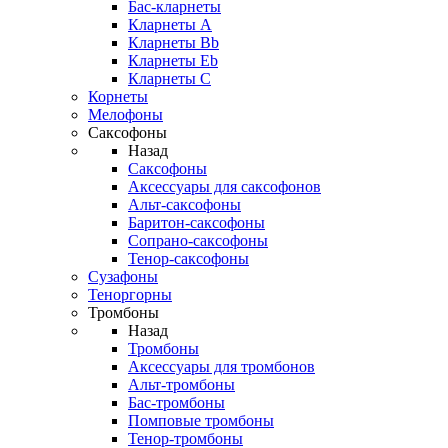
Бас-кларнеты
Кларнеты A
Кларнеты Bb
Кларнеты Eb
Кларнеты С
Корнеты
Мелофоны
Саксофоны
Назад
Саксофоны
Аксессуары для саксофонов
Альт-саксофоны
Баритон-саксофоны
Сопрано-саксофоны
Тенор-саксофоны
Сузафоны
Теноргорны
Тромбоны
Назад
Тромбоны
Аксессуары для тромбонов
Альт-тромбоны
Бас-тромбоны
Помповые тромбоны
Тенор-тромбоны