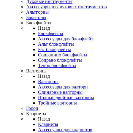
Духовые инструменты
Аксессуары для духовых инструментов
Альтгорны
Баритоны
Блокфлейты
Назад
Блокфлейты
Аксессуары для блокфлейт
Альт блокфлейты
Бас блокфлейты
Сопранино блокфлейты
Сопрано блокфлейты
Тенор блокфлейты
Валторны
Назад
Валторны
Аксессуары для валторн
Одинарные валторны
Полные двойные валторны
Тройные валторны
Гобои
Кларнеты
Назад
Кларнеты
Аксессуары для кларнетов