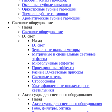
Наборы губных гармошек
Октавные губные гармошки
Оркестровые губные гармошки
Тремоло губные гармошки
Хроматические губные гармошки
Световое оборудование
Назад
Световое оборудование
DJ свет
Назад
DJ свет
Зеркальные шары и моторы
Матричные и специальные световые
эффекты
Многолучевые эффекты
Проекционные эффекты
Разные DJ-световые приборы
Световые лазеры
Стробоскопы
Ультрафиолетовые прожекторы и
светильники
Аксессуары для светового оборудования
Назад
Аксессуары для светового оборудования
Гобо, фильтры, оптика