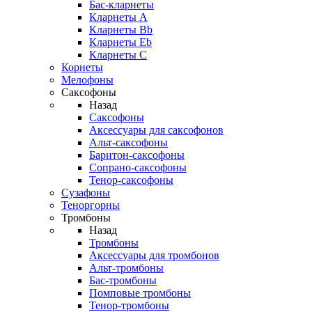
Бас-кларнеты
Кларнеты A
Кларнеты Bb
Кларнеты Eb
Кларнеты С
Корнеты
Мелофоны
Саксофоны
Назад
Саксофоны
Аксессуары для саксофонов
Альт-саксофоны
Баритон-саксофоны
Сопрано-саксофоны
Тенор-саксофоны
Сузафоны
Теноргорны
Тромбоны
Назад
Тромбоны
Аксессуары для тромбонов
Альт-тромбоны
Бас-тромбоны
Помповые тромбоны
Тенор-тромбоны