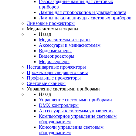
Газоразрядные лампы для световых
приборов
Лампы для стробоскопов и ультрафиолета
Лампы накаливания для световых приборов
Линзовые прожекторы
Медиасистемы и экраны
Назад
Медиасистемы и экраны
Аксессуары к медиасистемам
Видеомикшеры
Видеопроекторы
Медиасерверы
Нестандартные прожекторы
Прожекторы следящего света
Профильные прожекторы
Световые сканеры
Управление световыми приборами
Назад
Управление световыми приборами
DMX контроллеры
Аксессуары к системам управления
Компьютерное управление световым
оборудованием
Консоли управления световым
оборудованием