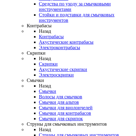
Средства по уходу за смычковыми
инструментами
Стойки и подставки для смычковых
инструментов
Контрабасы
Назад
Контрабасы
Акустические контрабасы
Электроконтрабасы
Скрипки
Назад
Скрипки
Акустические скрипки
Электроскрипки
Смычки
Назад
Смычки
Волосы для смычков
Смычки для альтов
Смычки для виолончелей
Смычки для контрабасов
Смычки для скрипок
Струны для смычковых инструментов
Назад
Струны для смычковых инструментов