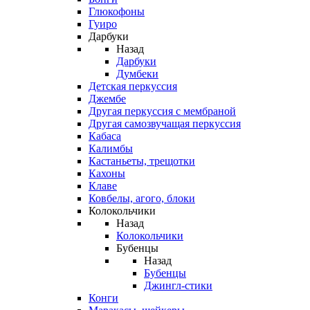
Глюкофоны
Гуиро
Дарбуки
Назад
Дарбуки
Думбеки
Детская перкуссия
Джембе
Другая перкуссия с мембраной
Другая самозвучащая перкуссия
Кабаса
Калимбы
Кастаньеты, трещотки
Кахоны
Клаве
Ковбелы, агого, блоки
Колокольчики
Назад
Колокольчики
Бубенцы
Назад
Бубенцы
Джингл-стики
Конги