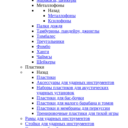
Маракасы, шейкеры
Металлофоны
Назад
Металлофоны
Ксилофоны
Палки дождя
Тамбурины, пандейру, джинглы
Тимбалес
Треугольники
Фимбо
Ханги
Чаймсы
Шейкеры
Пластики
Назад
Пластики
Аксессуары для ударных инструментов
Наборы пластиков для акустических
ударных установок
Пластики для бас-бочки
Пластики для малого барабана и томов
Пластики и мембраны для перкуссии
Тренировочные пластики для тихой игры
Рамы для ударных инструментов
Стойки для ударных инструментов