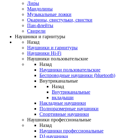
Лиры
Мандолины
Музыкальные ложки
Окарины, свистульки, свистки
Пан-флейты
Свирели
Наушники и гарнитуры
Назад
Наушники и гарнитуры
Наушники Hi-Fi
Наушники пользовательские
Назад
Наушники пользовательские
Беспроводные наушники (bluetooth)
Внутриканальные
Назад
Внутриканальные
вкладыши
Накладные наушники
Полноразмерные наушники
Спортивные наушники
Наушники профессиональные
Назад
Наушники профессиональные
DJ-наушники