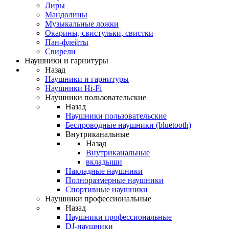
Лиры
Мандолины
Музыкальные ложки
Окарины, свистульки, свистки
Пан-флейты
Свирели
Наушники и гарнитуры
Назад
Наушники и гарнитуры
Наушники Hi-Fi
Наушники пользовательские
Назад
Наушники пользовательские
Беспроводные наушники (bluetooth)
Внутриканальные
Назад
Внутриканальные
вкладыши
Накладные наушники
Полноразмерные наушники
Спортивные наушники
Наушники профессиональные
Назад
Наушники профессиональные
DJ-наушники