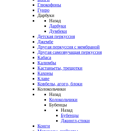
Глюкофоны
Гуиро
Дарбуки
Назад
Дарбуки
Думбеки
Детская перкуссия
Джембе
Другая перкуссия с мембраной
Другая самозвучащая перкуссия
Кабаса
Калимбы
Кастаньеты, трещотки
Кахоны
Клаве
Ковбелы, агого, блоки
Колокольчики
Назад
Колокольчики
Бубенцы
Назад
Бубенцы
Джингл-стики
Конги