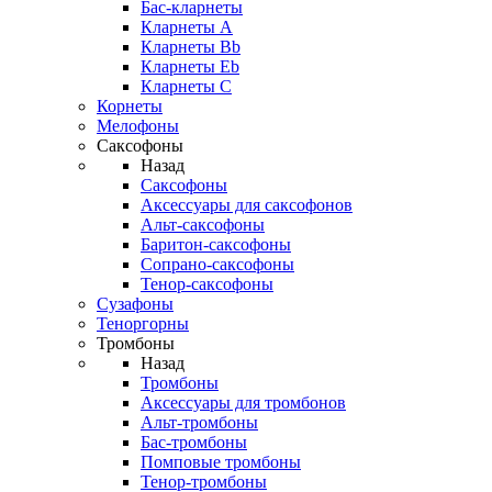
Бас-кларнеты
Кларнеты A
Кларнеты Bb
Кларнеты Eb
Кларнеты С
Корнеты
Мелофоны
Саксофоны
Назад
Саксофоны
Аксессуары для саксофонов
Альт-саксофоны
Баритон-саксофоны
Сопрано-саксофоны
Тенор-саксофоны
Сузафоны
Теноргорны
Тромбоны
Назад
Тромбоны
Аксессуары для тромбонов
Альт-тромбоны
Бас-тромбоны
Помповые тромбоны
Тенор-тромбоны