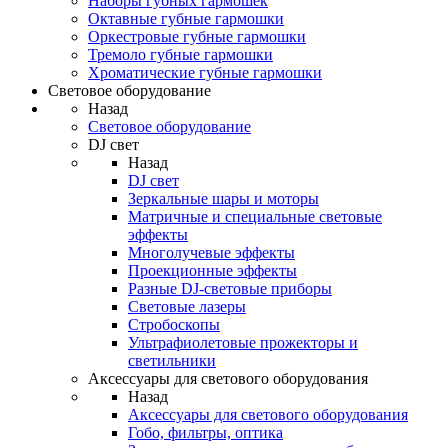
Наборы губных гармошек
Октавные губные гармошки
Оркестровые губные гармошки
Тремоло губные гармошки
Хроматические губные гармошки
Световое оборудование
Назад
Световое оборудование
DJ свет
Назад
DJ свет
Зеркальные шары и моторы
Матричные и специальные световые
эффекты
Многолучевые эффекты
Проекционные эффекты
Разные DJ-световые приборы
Световые лазеры
Стробоскопы
Ультрафиолетовые прожекторы и
светильники
Аксессуары для светового оборудования
Назад
Аксессуары для светового оборудования
Гобо, фильтры, оптика