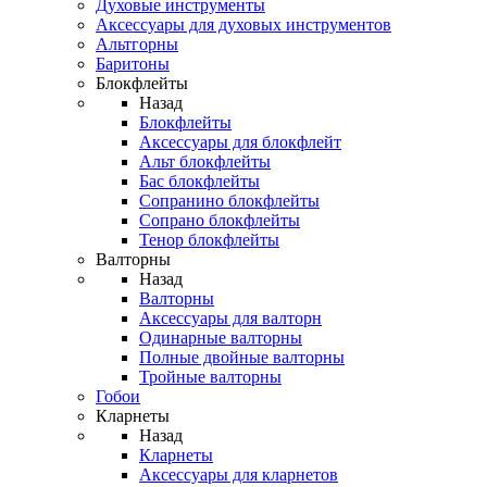
Духовые инструменты
Аксессуары для духовых инструментов
Альтгорны
Баритоны
Блокфлейты
Назад
Блокфлейты
Аксессуары для блокфлейт
Альт блокфлейты
Бас блокфлейты
Сопранино блокфлейты
Сопрано блокфлейты
Тенор блокфлейты
Валторны
Назад
Валторны
Аксессуары для валторн
Одинарные валторны
Полные двойные валторны
Тройные валторны
Гобои
Кларнеты
Назад
Кларнеты
Аксессуары для кларнетов