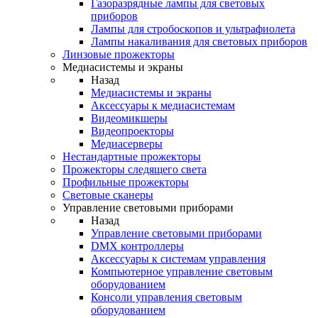
Газоразрядные лампы для световых
приборов
Лампы для стробоскопов и ультрафиолета
Лампы накаливания для световых приборов
Линзовые прожекторы
Медиасистемы и экраны
Назад
Медиасистемы и экраны
Аксессуары к медиасистемам
Видеомикшеры
Видеопроекторы
Медиасерверы
Нестандартные прожекторы
Прожекторы следящего света
Профильные прожекторы
Световые сканеры
Управление световыми приборами
Назад
Управление световыми приборами
DMX контроллеры
Аксессуары к системам управления
Компьютерное управление световым
оборудованием
Консоли управления световым
оборудованием