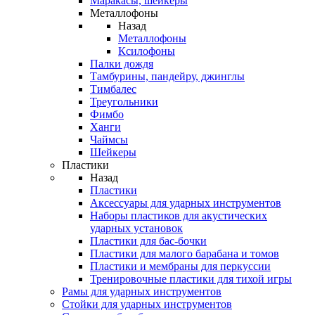
Маракасы, шейкеры
Металлофоны
Назад
Металлофоны
Ксилофоны
Палки дождя
Тамбурины, пандейру, джинглы
Тимбалес
Треугольники
Фимбо
Ханги
Чаймсы
Шейкеры
Пластики
Назад
Пластики
Аксессуары для ударных инструментов
Наборы пластиков для акустических
ударных установок
Пластики для бас-бочки
Пластики для малого барабана и томов
Пластики и мембраны для перкуссии
Тренировочные пластики для тихой игры
Рамы для ударных инструментов
Стойки для ударных инструментов