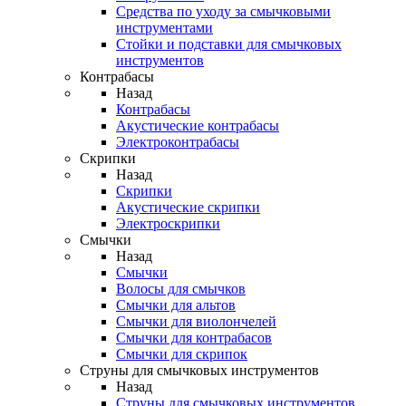
Средства по уходу за смычковыми
инструментами
Стойки и подставки для смычковых
инструментов
Контрабасы
Назад
Контрабасы
Акустические контрабасы
Электроконтрабасы
Скрипки
Назад
Скрипки
Акустические скрипки
Электроскрипки
Смычки
Назад
Смычки
Волосы для смычков
Смычки для альтов
Смычки для виолончелей
Смычки для контрабасов
Смычки для скрипок
Струны для смычковых инструментов
Назад
Струны для смычковых инструментов