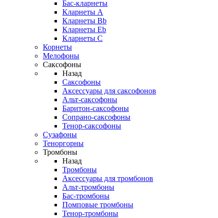
Бас-кларнеты
Кларнеты A
Кларнеты Bb
Кларнеты Eb
Кларнеты С
Корнеты
Мелофоны
Саксофоны
Назад
Саксофоны
Аксессуары для саксофонов
Альт-саксофоны
Баритон-саксофоны
Сопрано-саксофоны
Тенор-саксофоны
Сузафоны
Теноргорны
Тромбоны
Назад
Тромбоны
Аксессуары для тромбонов
Альт-тромбоны
Бас-тромбоны
Помповые тромбоны
Тенор-тромбоны