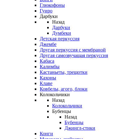
Глюкофоны
Гуиро
Дарбуки
Назад
Дарбуки
Думбеки
Детская перкуссия
Джембе
Другая перкуссия с мембраной
Другая самозвучащая перкуссия
Кабаса
Калимбы
Кастаньеты, трещотки
Кахоны
Клаве
Ковбелы, агого, блоки
Колокольчики
Назад
Колокольчики
Бубенцы
Назад
Бубенцы
Джингл-стики
Конги