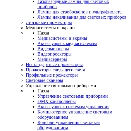
Газоразрядные лампы для световых
приборов
Лампы для стробоскопов и ультрафиолета
Лампы накаливания для световых приборов
Линзовые прожекторы
Медиасистемы и экраны
Назад
Медиасистемы и экраны
Аксессуары к медиасистемам
Видеомикшеры
Видеопроекторы
Медиасерверы
Нестандартные прожекторы
Прожекторы следящего света
Профильные прожекторы
Световые сканеры
Управление световыми приборами
Назад
Управление световыми приборами
DMX контроллеры
Аксессуары к системам управления
Компьютерное управление световым
оборудованием
Консоли управления световым
оборудованием