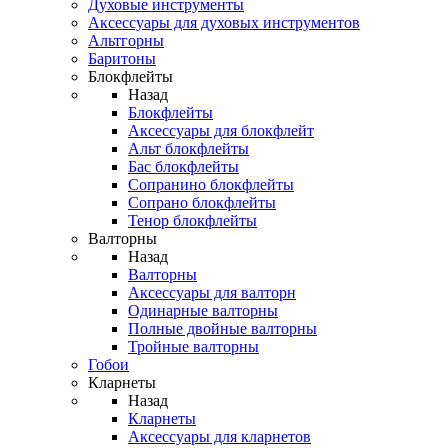
Духовые инструменты
Аксессуары для духовых инструментов
Альтгорны
Баритоны
Блокфлейты
Назад
Блокфлейты
Аксессуары для блокфлейт
Альт блокфлейты
Бас блокфлейты
Сопранино блокфлейты
Сопрано блокфлейты
Тенор блокфлейты
Валторны
Назад
Валторны
Аксессуары для валторн
Одинарные валторны
Полные двойные валторны
Тройные валторны
Гобои
Кларнеты
Назад
Кларнеты
Аксессуары для кларнетов