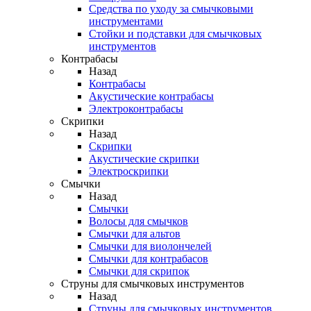
Средства по уходу за смычковыми
инструментами
Стойки и подставки для смычковых
инструментов
Контрабасы
Назад
Контрабасы
Акустические контрабасы
Электроконтрабасы
Скрипки
Назад
Скрипки
Акустические скрипки
Электроскрипки
Смычки
Назад
Смычки
Волосы для смычков
Смычки для альтов
Смычки для виолончелей
Смычки для контрабасов
Смычки для скрипок
Струны для смычковых инструментов
Назад
Струны для смычковых инструментов