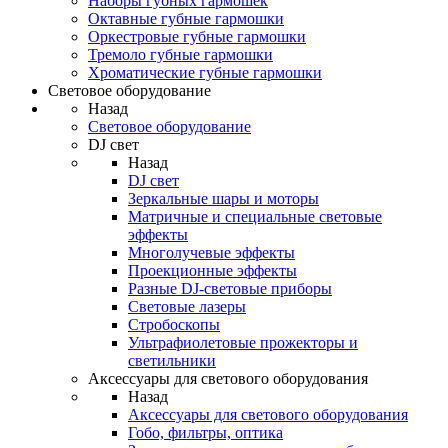
Наборы губных гармошек
Октавные губные гармошки
Оркестровые губные гармошки
Тремоло губные гармошки
Хроматические губные гармошки
Световое оборудование
Назад
Световое оборудование
DJ свет
Назад
DJ свет
Зеркальные шары и моторы
Матричные и специальные световые
эффекты
Многолучевые эффекты
Проекционные эффекты
Разные DJ-световые приборы
Световые лазеры
Стробоскопы
Ультрафиолетовые прожекторы и
светильники
Аксессуары для светового оборудования
Назад
Аксессуары для светового оборудования
Гобо, фильтры, оптика