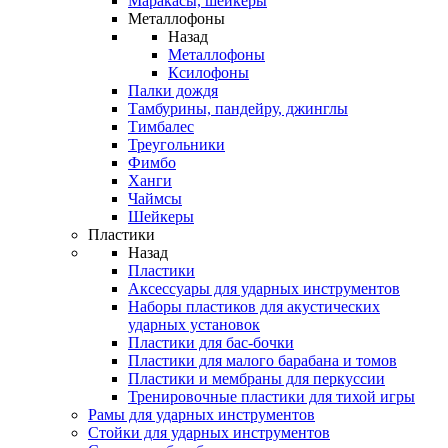
Маракасы, шейкеры
Металлофоны
Назад
Металлофоны
Ксилофоны
Палки дождя
Тамбурины, пандейру, джинглы
Тимбалес
Треугольники
Фимбо
Ханги
Чаймсы
Шейкеры
Пластики
Назад
Пластики
Аксессуары для ударных инструментов
Наборы пластиков для акустических
ударных установок
Пластики для бас-бочки
Пластики для малого барабана и томов
Пластики и мембраны для перкуссии
Тренировочные пластики для тихой игры
Рамы для ударных инструментов
Стойки для ударных инструментов