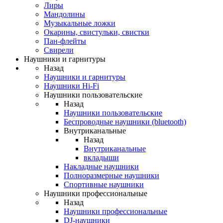
Лиры
Мандолины
Музыкальные ложки
Окарины, свистульки, свистки
Пан-флейты
Свирели
Наушники и гарнитуры
Назад
Наушники и гарнитуры
Наушники Hi-Fi
Наушники пользовательские
Назад
Наушники пользовательские
Беспроводные наушники (bluetooth)
Внутриканальные
Назад
Внутриканальные
вкладыши
Накладные наушники
Полноразмерные наушники
Спортивные наушники
Наушники профессиональные
Назад
Наушники профессиональные
DJ-наушники