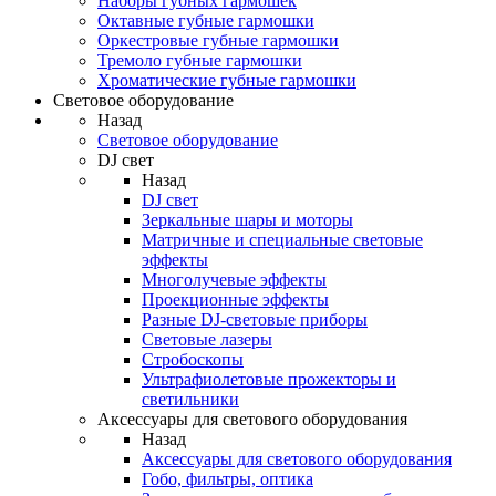
Наборы губных гармошек
Октавные губные гармошки
Оркестровые губные гармошки
Тремоло губные гармошки
Хроматические губные гармошки
Световое оборудование
Назад
Световое оборудование
DJ свет
Назад
DJ свет
Зеркальные шары и моторы
Матричные и специальные световые
эффекты
Многолучевые эффекты
Проекционные эффекты
Разные DJ-световые приборы
Световые лазеры
Стробоскопы
Ультрафиолетовые прожекторы и
светильники
Аксессуары для светового оборудования
Назад
Аксессуары для светового оборудования
Гобо, фильтры, оптика