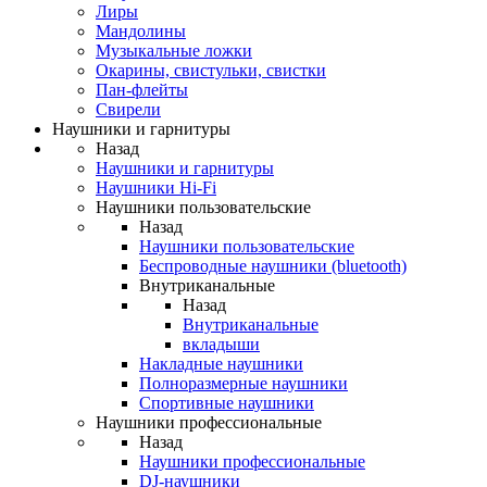
Лиры
Мандолины
Музыкальные ложки
Окарины, свистульки, свистки
Пан-флейты
Свирели
Наушники и гарнитуры
Назад
Наушники и гарнитуры
Наушники Hi-Fi
Наушники пользовательские
Назад
Наушники пользовательские
Беспроводные наушники (bluetooth)
Внутриканальные
Назад
Внутриканальные
вкладыши
Накладные наушники
Полноразмерные наушники
Спортивные наушники
Наушники профессиональные
Назад
Наушники профессиональные
DJ-наушники