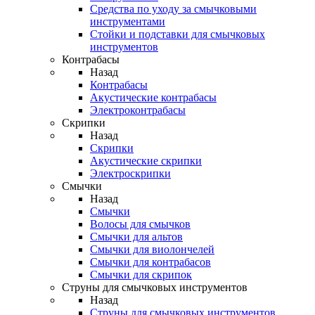
Средства по уходу за смычковыми
инструментами
Стойки и подставки для смычковых
инструментов
Контрабасы
Назад
Контрабасы
Акустические контрабасы
Электроконтрабасы
Скрипки
Назад
Скрипки
Акустические скрипки
Электроскрипки
Смычки
Назад
Смычки
Волосы для смычков
Смычки для альтов
Смычки для виолончелей
Смычки для контрабасов
Смычки для скрипок
Струны для смычковых инструментов
Назад
Струны для смычковых инструментов