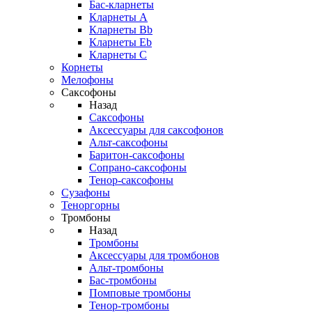
Бас-кларнеты
Кларнеты A
Кларнеты Bb
Кларнеты Eb
Кларнеты С
Корнеты
Мелофоны
Саксофоны
Назад
Саксофоны
Аксессуары для саксофонов
Альт-саксофоны
Баритон-саксофоны
Сопрано-саксофоны
Тенор-саксофоны
Сузафоны
Теноргорны
Тромбоны
Назад
Тромбоны
Аксессуары для тромбонов
Альт-тромбоны
Бас-тромбоны
Помповые тромбоны
Тенор-тромбоны