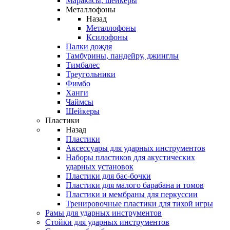
Маракасы, шейкеры
Металлофоны
Назад
Металлофоны
Ксилофоны
Палки дождя
Тамбурины, пандейру, джинглы
Тимбалес
Треугольники
Фимбо
Ханги
Чаймсы
Шейкеры
Пластики
Назад
Пластики
Аксессуары для ударных инструментов
Наборы пластиков для акустических
ударных установок
Пластики для бас-бочки
Пластики для малого барабана и томов
Пластики и мембраны для перкуссии
Тренировочные пластики для тихой игры
Рамы для ударных инструментов
Стойки для ударных инструментов