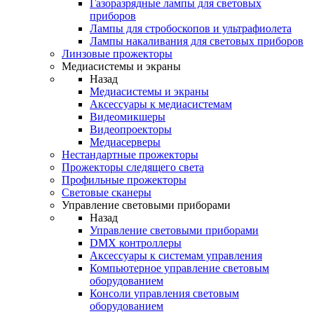
Газоразрядные лампы для световых
приборов
Лампы для стробоскопов и ультрафиолета
Лампы накаливания для световых приборов
Линзовые прожекторы
Медиасистемы и экраны
Назад
Медиасистемы и экраны
Аксессуары к медиасистемам
Видеомикшеры
Видеопроекторы
Медиасерверы
Нестандартные прожекторы
Прожекторы следящего света
Профильные прожекторы
Световые сканеры
Управление световыми приборами
Назад
Управление световыми приборами
DMX контроллеры
Аксессуары к системам управления
Компьютерное управление световым
оборудованием
Консоли управления световым
оборудованием