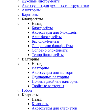
Духовые инструменты
Аксессуары для духовых инструментов
Альтгорны
Баритоны
Блокфлейты
Назад
Блокфлейты
Аксессуары для блокфлейт
Альт блокфлейты
Бас блокфлейты
Сопранино блокфлейты
Сопрано блокфлейты
Тенор блокфлейты
Валторны
Назад
Валторны
Аксессуары для валторн
Одинарные валторны
Полные двойные валторны
Тройные валторны
Гобои
Кларнеты
Назад
Кларнеты
Аксессуары для кларнетов