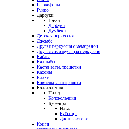
Глюкофоны
Гуиро
Дарбуки
Назад
Дарбуки
Думбеки
Детская перкуссия
Джембе
Другая перкуссия с мембраной
Другая самозвучащая перкуссия
Кабаса
Калимбы
Кастаньеты, трещотки
Кахоны
Клаве
Ковбелы, агого, блоки
Колокольчики
Назад
Колокольчики
Бубенцы
Назад
Бубенцы
Джингл-стики
Конги