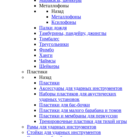
Маракасы, шейкеры
Металлофоны
Назад
Металлофоны
Ксилофоны
Палки дождя
Тамбурины, пандейру, джинглы
Тимбалес
Треугольники
Фимбо
Ханги
Чаймсы
Шейкеры
Пластики
Назад
Пластики
Аксессуары для ударных инструментов
Наборы пластиков для акустических
ударных установок
Пластики для бас-бочки
Пластики для малого барабана и томов
Пластики и мембраны для перкуссии
Тренировочные пластики для тихой игры
Рамы для ударных инструментов
Стойки для ударных инструментов