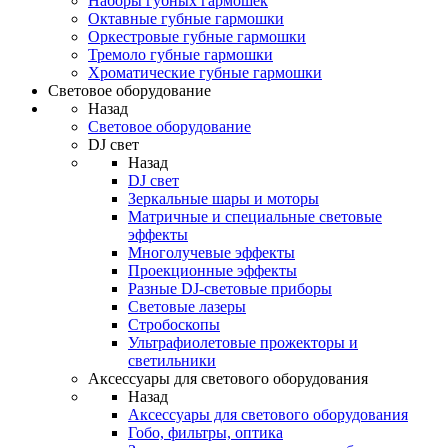
Наборы губных гармошек
Октавные губные гармошки
Оркестровые губные гармошки
Тремоло губные гармошки
Хроматические губные гармошки
Световое оборудование
Назад
Световое оборудование
DJ свет
Назад
DJ свет
Зеркальные шары и моторы
Матричные и специальные световые
эффекты
Многолучевые эффекты
Проекционные эффекты
Разные DJ-световые приборы
Световые лазеры
Стробоскопы
Ультрафиолетовые прожекторы и
светильники
Аксессуары для светового оборудования
Назад
Аксессуары для светового оборудования
Гобо, фильтры, оптика