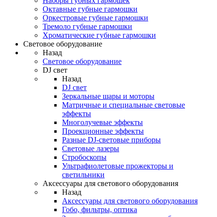
Наборы губных гармошек
Октавные губные гармошки
Оркестровые губные гармошки
Тремоло губные гармошки
Хроматические губные гармошки
Световое оборудование
Назад
Световое оборудование
DJ свет
Назад
DJ свет
Зеркальные шары и моторы
Матричные и специальные световые
эффекты
Многолучевые эффекты
Проекционные эффекты
Разные DJ-световые приборы
Световые лазеры
Стробоскопы
Ультрафиолетовые прожекторы и
светильники
Аксессуары для светового оборудования
Назад
Аксессуары для светового оборудования
Гобо, фильтры, оптика