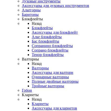
Духовые инструменты
Аксессуары для духовых инструментов
Альтгорны
Баритоны
Блокфлейты
Назад
Блокфлейты
Аксессуары для блокфлейт
Альт блокфлейты
Бас блокфлейты
Сопранино блокфлейты
Сопрано блокфлейты
Тенор блокфлейты
Валторны
Назад
Валторны
Аксессуары для валторн
Одинарные валторны
Полные двойные валторны
Тройные валторны
Гобои
Кларнеты
Назад
Кларнеты
Аксессуары для кларнетов