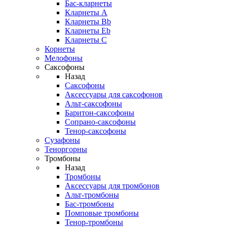
Бас-кларнеты
Кларнеты A
Кларнеты Bb
Кларнеты Eb
Кларнеты С
Корнеты
Мелофоны
Саксофоны
Назад
Саксофоны
Аксессуары для саксофонов
Альт-саксофоны
Баритон-саксофоны
Сопрано-саксофоны
Тенор-саксофоны
Сузафоны
Теноргорны
Тромбоны
Назад
Тромбоны
Аксессуары для тромбонов
Альт-тромбоны
Бас-тромбоны
Помповые тромбоны
Тенор-тромбоны