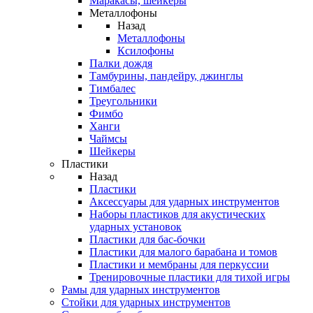
Маракасы, шейкеры
Металлофоны
Назад
Металлофоны
Ксилофоны
Палки дождя
Тамбурины, пандейру, джинглы
Тимбалес
Треугольники
Фимбо
Ханги
Чаймсы
Шейкеры
Пластики
Назад
Пластики
Аксессуары для ударных инструментов
Наборы пластиков для акустических
ударных установок
Пластики для бас-бочки
Пластики для малого барабана и томов
Пластики и мембраны для перкуссии
Тренировочные пластики для тихой игры
Рамы для ударных инструментов
Стойки для ударных инструментов