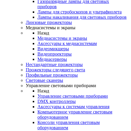
Газоразрядные лампы для световых
приборов
Лампы для стробоскопов и ультрафиолета
Лампы накаливания для световых приборов
Линзовые прожекторы
Медиасистемы и экраны
Назад
Медиасистемы и экраны
Аксессуары к медиасистемам
Видеомикшеры
Видеопроекторы
Медиасерверы
Нестандартные прожекторы
Прожекторы следящего света
Профильные прожекторы
Световые сканеры
Управление световыми приборами
Назад
Управление световыми приборами
DMX контроллеры
Аксессуары к системам управления
Компьютерное управление световым
оборудованием
Консоли управления световым
оборудованием