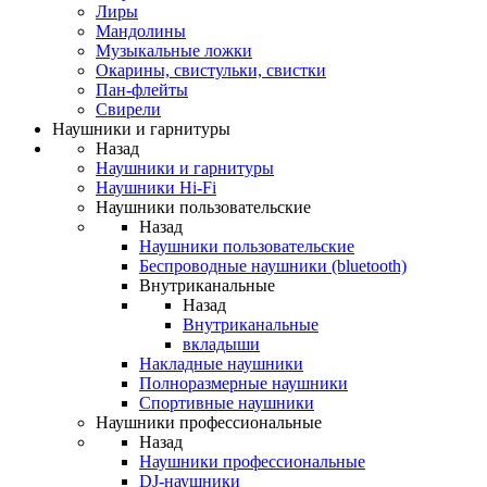
Лиры
Мандолины
Музыкальные ложки
Окарины, свистульки, свистки
Пан-флейты
Свирели
Наушники и гарнитуры
Назад
Наушники и гарнитуры
Наушники Hi-Fi
Наушники пользовательские
Назад
Наушники пользовательские
Беспроводные наушники (bluetooth)
Внутриканальные
Назад
Внутриканальные
вкладыши
Накладные наушники
Полноразмерные наушники
Спортивные наушники
Наушники профессиональные
Назад
Наушники профессиональные
DJ-наушники