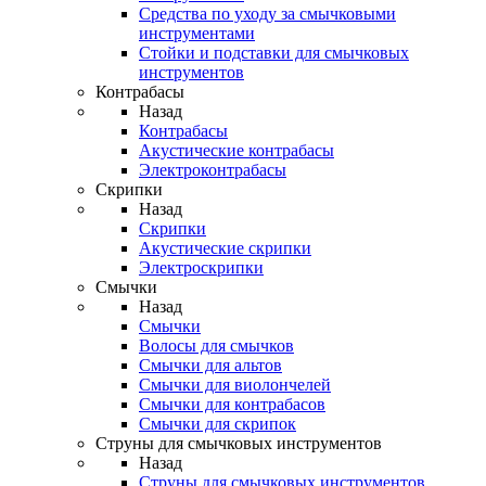
Средства по уходу за смычковыми
инструментами
Стойки и подставки для смычковых
инструментов
Контрабасы
Назад
Контрабасы
Акустические контрабасы
Электроконтрабасы
Скрипки
Назад
Скрипки
Акустические скрипки
Электроскрипки
Смычки
Назад
Смычки
Волосы для смычков
Смычки для альтов
Смычки для виолончелей
Смычки для контрабасов
Смычки для скрипок
Струны для смычковых инструментов
Назад
Струны для смычковых инструментов