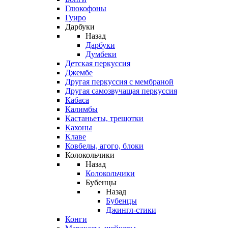
Глюкофоны
Гуиро
Дарбуки
Назад
Дарбуки
Думбеки
Детская перкуссия
Джембе
Другая перкуссия с мембраной
Другая самозвучащая перкуссия
Кабаса
Калимбы
Кастаньеты, трещотки
Кахоны
Клаве
Ковбелы, агого, блоки
Колокольчики
Назад
Колокольчики
Бубенцы
Назад
Бубенцы
Джингл-стики
Конги