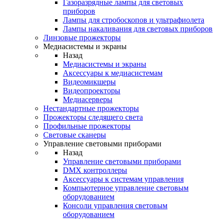
Газоразрядные лампы для световых
приборов
Лампы для стробоскопов и ультрафиолета
Лампы накаливания для световых приборов
Линзовые прожекторы
Медиасистемы и экраны
Назад
Медиасистемы и экраны
Аксессуары к медиасистемам
Видеомикшеры
Видеопроекторы
Медиасерверы
Нестандартные прожекторы
Прожекторы следящего света
Профильные прожекторы
Световые сканеры
Управление световыми приборами
Назад
Управление световыми приборами
DMX контроллеры
Аксессуары к системам управления
Компьютерное управление световым
оборудованием
Консоли управления световым
оборудованием