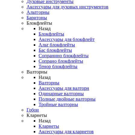
Духовые инструменты
Аксессуары для духовых инструментов
Альтгорны
Баритоны
Блокфлейты
Назад
Блокфлейты
Аксессуары для блокфлейт
Альт блокфлейты
Бас блокфлейты
Сопранино блокфлейты
Сопрано блокфлейты
Тенор блокфлейты
Валторны
Назад
Валторны
Аксессуары для валторн
Одинарные валторны
Полные двойные валторны
Тройные валторны
Гобои
Кларнеты
Назад
Кларнеты
Аксессуары для кларнетов