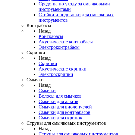
Средства по уходу за смычковыми
инструментами
Стойки и подставки для смычковых
инструментов
Контрабасы
Назад
Контрабасы
Акустические контрабасы
Электроконтрабасы
Скрипки
Назад
Скрипки
Акустические скрипки
Электроскрипки
Смычки
Назад
Смычки
Волосы для смычков
Смычки для альтов
Смычки для виолончелей
Смычки для контрабасов
Смычки для скрипок
Струны для смычковых инструментов
Назад
Струны для смычковых инструментов