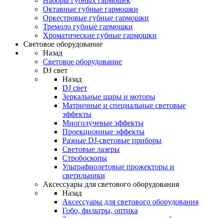
Наборы губных гармошек
Октавные губные гармошки
Оркестровые губные гармошки
Тремоло губные гармошки
Хроматические губные гармошки
Световое оборудование
Назад
Световое оборудование
DJ свет
Назад
DJ свет
Зеркальные шары и моторы
Матричные и специальные световые
эффекты
Многолучевые эффекты
Проекционные эффекты
Разные DJ-световые приборы
Световые лазеры
Стробоскопы
Ультрафиолетовые прожекторы и
светильники
Аксессуары для светового оборудования
Назад
Аксессуары для светового оборудования
Гобо, фильтры, оптика