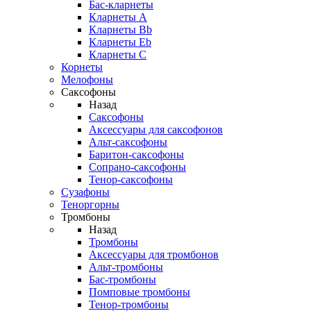
Бас-кларнеты
Кларнеты A
Кларнеты Bb
Кларнеты Eb
Кларнеты С
Корнеты
Мелофоны
Саксофоны
Назад
Саксофоны
Аксессуары для саксофонов
Альт-саксофоны
Баритон-саксофоны
Сопрано-саксофоны
Тенор-саксофоны
Сузафоны
Теноргорны
Тромбоны
Назад
Тромбоны
Аксессуары для тромбонов
Альт-тромбоны
Бас-тромбоны
Помповые тромбоны
Тенор-тромбоны