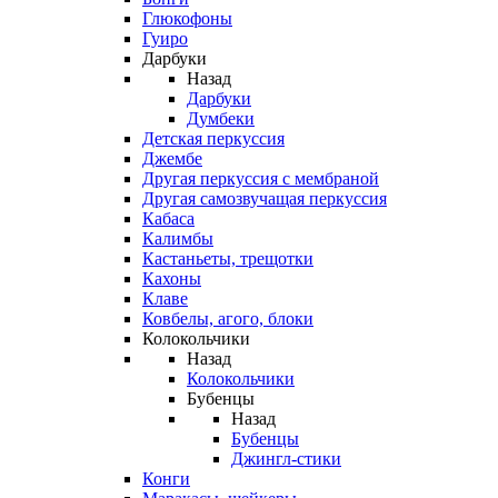
Глюкофоны
Гуиро
Дарбуки
Назад
Дарбуки
Думбеки
Детская перкуссия
Джембе
Другая перкуссия с мембраной
Другая самозвучащая перкуссия
Кабаса
Калимбы
Кастаньеты, трещотки
Кахоны
Клаве
Ковбелы, агого, блоки
Колокольчики
Назад
Колокольчики
Бубенцы
Назад
Бубенцы
Джингл-стики
Конги