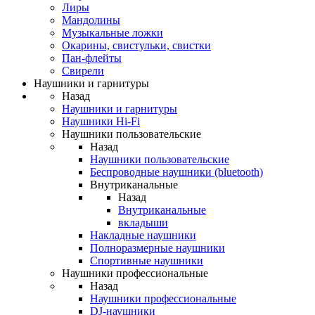
Лиры
Мандолины
Музыкальные ложки
Окарины, свистульки, свистки
Пан-флейты
Свирели
Наушники и гарнитуры
Назад
Наушники и гарнитуры
Наушники Hi-Fi
Наушники пользовательские
Назад
Наушники пользовательские
Беспроводные наушники (bluetooth)
Внутриканальные
Назад
Внутриканальные
вкладыши
Накладные наушники
Полноразмерные наушники
Спортивные наушники
Наушники профессиональные
Назад
Наушники профессиональные
DJ-наушники