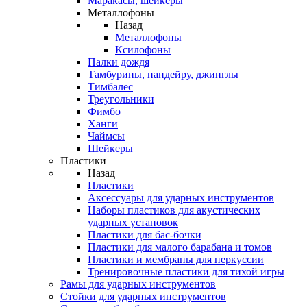
Маракасы, шейкеры
Металлофоны
Назад
Металлофоны
Ксилофоны
Палки дождя
Тамбурины, пандейру, джинглы
Тимбалес
Треугольники
Фимбо
Ханги
Чаймсы
Шейкеры
Пластики
Назад
Пластики
Аксессуары для ударных инструментов
Наборы пластиков для акустических
ударных установок
Пластики для бас-бочки
Пластики для малого барабана и томов
Пластики и мембраны для перкуссии
Тренировочные пластики для тихой игры
Рамы для ударных инструментов
Стойки для ударных инструментов