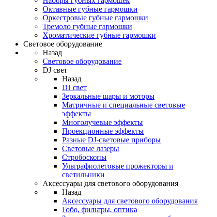
Наборы губных гармошек
Октавные губные гармошки
Оркестровые губные гармошки
Тремоло губные гармошки
Хроматические губные гармошки
Световое оборудование
Назад
Световое оборудование
DJ свет
Назад
DJ свет
Зеркальные шары и моторы
Матричные и специальные световые
эффекты
Многолучевые эффекты
Проекционные эффекты
Разные DJ-световые приборы
Световые лазеры
Стробоскопы
Ультрафиолетовые прожекторы и
светильники
Аксессуары для светового оборудования
Назад
Аксессуары для светового оборудования
Гобо, фильтры, оптика