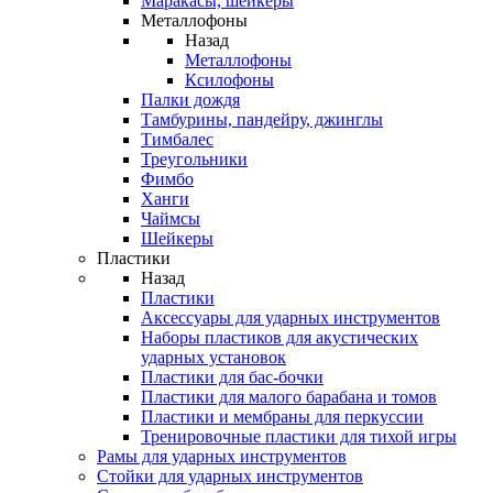
Маракасы, шейкеры
Металлофоны
Назад
Металлофоны
Ксилофоны
Палки дождя
Тамбурины, пандейру, джинглы
Тимбалес
Треугольники
Фимбо
Ханги
Чаймсы
Шейкеры
Пластики
Назад
Пластики
Аксессуары для ударных инструментов
Наборы пластиков для акустических
ударных установок
Пластики для бас-бочки
Пластики для малого барабана и томов
Пластики и мембраны для перкуссии
Тренировочные пластики для тихой игры
Рамы для ударных инструментов
Стойки для ударных инструментов