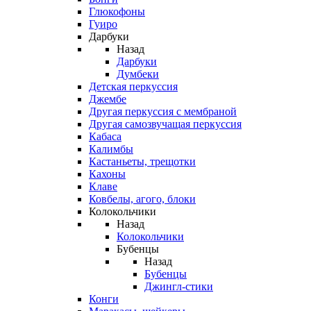
Глюкофоны
Гуиро
Дарбуки
Назад
Дарбуки
Думбеки
Детская перкуссия
Джембе
Другая перкуссия с мембраной
Другая самозвучащая перкуссия
Кабаса
Калимбы
Кастаньеты, трещотки
Кахоны
Клаве
Ковбелы, агого, блоки
Колокольчики
Назад
Колокольчики
Бубенцы
Назад
Бубенцы
Джингл-стики
Конги