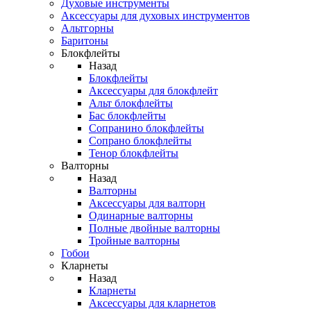
Духовые инструменты
Аксессуары для духовых инструментов
Альтгорны
Баритоны
Блокфлейты
Назад
Блокфлейты
Аксессуары для блокфлейт
Альт блокфлейты
Бас блокфлейты
Сопранино блокфлейты
Сопрано блокфлейты
Тенор блокфлейты
Валторны
Назад
Валторны
Аксессуары для валторн
Одинарные валторны
Полные двойные валторны
Тройные валторны
Гобои
Кларнеты
Назад
Кларнеты
Аксессуары для кларнетов