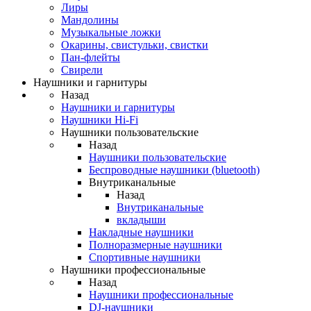
Лиры
Мандолины
Музыкальные ложки
Окарины, свистульки, свистки
Пан-флейты
Свирели
Наушники и гарнитуры
Назад
Наушники и гарнитуры
Наушники Hi-Fi
Наушники пользовательские
Назад
Наушники пользовательские
Беспроводные наушники (bluetooth)
Внутриканальные
Назад
Внутриканальные
вкладыши
Накладные наушники
Полноразмерные наушники
Спортивные наушники
Наушники профессиональные
Назад
Наушники профессиональные
DJ-наушники