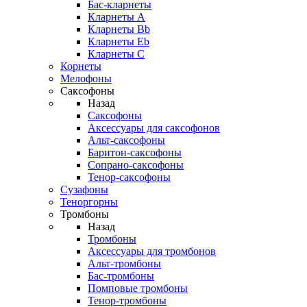
Бас-кларнеты
Кларнеты A
Кларнеты Bb
Кларнеты Eb
Кларнеты С
Корнеты
Мелофоны
Саксофоны
Назад
Саксофоны
Аксессуары для саксофонов
Альт-саксофоны
Баритон-саксофоны
Сопрано-саксофоны
Тенор-саксофоны
Сузафоны
Теноргорны
Тромбоны
Назад
Тромбоны
Аксессуары для тромбонов
Альт-тромбоны
Бас-тромбоны
Помповые тромбоны
Тенор-тромбоны