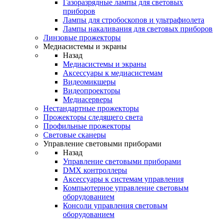
Газоразрядные лампы для световых
приборов
Лампы для стробоскопов и ультрафиолета
Лампы накаливания для световых приборов
Линзовые прожекторы
Медиасистемы и экраны
Назад
Медиасистемы и экраны
Аксессуары к медиасистемам
Видеомикшеры
Видеопроекторы
Медиасерверы
Нестандартные прожекторы
Прожекторы следящего света
Профильные прожекторы
Световые сканеры
Управление световыми приборами
Назад
Управление световыми приборами
DMX контроллеры
Аксессуары к системам управления
Компьютерное управление световым
оборудованием
Консоли управления световым
оборудованием