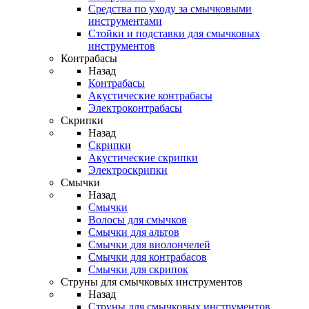
Средства по уходу за смычковыми
инструментами
Стойки и подставки для смычковых
инструментов
Контрабасы
Назад
Контрабасы
Акустические контрабасы
Электроконтрабасы
Скрипки
Назад
Скрипки
Акустические скрипки
Электроскрипки
Смычки
Назад
Смычки
Волосы для смычков
Смычки для альтов
Смычки для виолончелей
Смычки для контрабасов
Смычки для скрипок
Струны для смычковых инструментов
Назад
Струны для смычковых инструментов