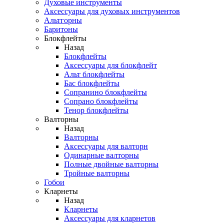
Духовые инструменты
Аксессуары для духовых инструментов
Альтгорны
Баритоны
Блокфлейты
Назад
Блокфлейты
Аксессуары для блокфлейт
Альт блокфлейты
Бас блокфлейты
Сопранино блокфлейты
Сопрано блокфлейты
Тенор блокфлейты
Валторны
Назад
Валторны
Аксессуары для валторн
Одинарные валторны
Полные двойные валторны
Тройные валторны
Гобои
Кларнеты
Назад
Кларнеты
Аксессуары для кларнетов