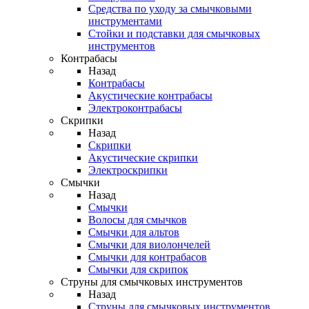
Средства по уходу за смычковыми
инструментами
Стойки и подставки для смычковых
инструментов
Контрабасы
Назад
Контрабасы
Акустические контрабасы
Электроконтрабасы
Скрипки
Назад
Скрипки
Акустические скрипки
Электроскрипки
Смычки
Назад
Смычки
Волосы для смычков
Смычки для альтов
Смычки для виолончелей
Смычки для контрабасов
Смычки для скрипок
Струны для смычковых инструментов
Назад
Струны для смычковых инструментов