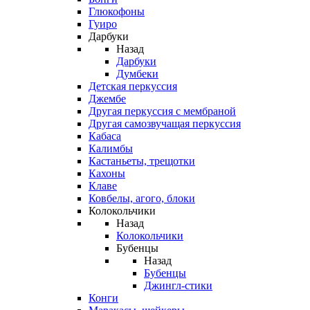
Глюкофоны
Гуиро
Дарбуки
Назад
Дарбуки
Думбеки
Детская перкуссия
Джембе
Другая перкуссия с мембраной
Другая самозвучащая перкуссия
Кабаса
Калимбы
Кастаньеты, трещотки
Кахоны
Клаве
Ковбелы, агого, блоки
Колокольчики
Назад
Колокольчики
Бубенцы
Назад
Бубенцы
Джингл-стики
Конги