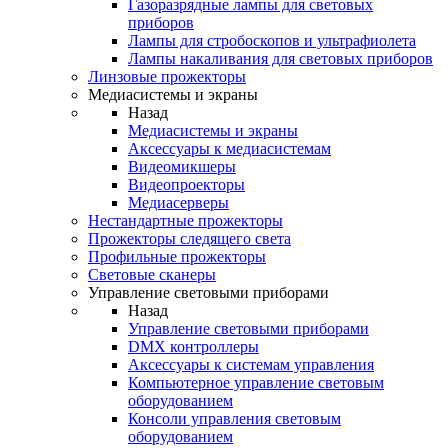
Газоразрядные лампы для световых
приборов
Лампы для стробоскопов и ультрафиолета
Лампы накаливания для световых приборов
Линзовые прожекторы
Медиасистемы и экраны
Назад
Медиасистемы и экраны
Аксессуары к медиасистемам
Видеомикшеры
Видеопроекторы
Медиасерверы
Нестандартные прожекторы
Прожекторы следящего света
Профильные прожекторы
Световые сканеры
Управление световыми приборами
Назад
Управление световыми приборами
DMX контроллеры
Аксессуары к системам управления
Компьютерное управление световым
оборудованием
Консоли управления световым
оборудованием