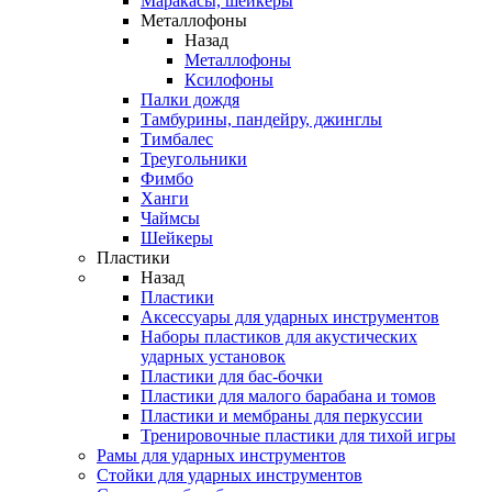
Маракасы, шейкеры
Металлофоны
Назад
Металлофоны
Ксилофоны
Палки дождя
Тамбурины, пандейру, джинглы
Тимбалес
Треугольники
Фимбо
Ханги
Чаймсы
Шейкеры
Пластики
Назад
Пластики
Аксессуары для ударных инструментов
Наборы пластиков для акустических
ударных установок
Пластики для бас-бочки
Пластики для малого барабана и томов
Пластики и мембраны для перкуссии
Тренировочные пластики для тихой игры
Рамы для ударных инструментов
Стойки для ударных инструментов