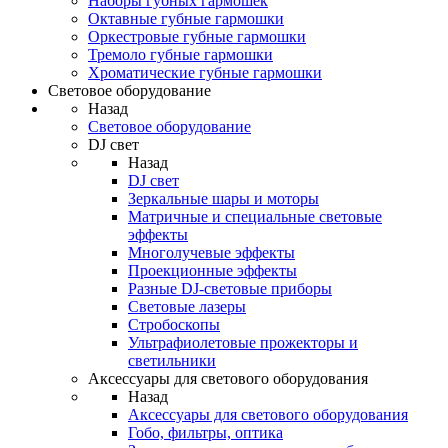
Наборы губных гармошек
Октавные губные гармошки
Оркестровые губные гармошки
Тремоло губные гармошки
Хроматические губные гармошки
Световое оборудование
Назад
Световое оборудование
DJ свет
Назад
DJ свет
Зеркальные шары и моторы
Матричные и специальные световые
эффекты
Многолучевые эффекты
Проекционные эффекты
Разные DJ-световые приборы
Световые лазеры
Стробоскопы
Ультрафиолетовые прожекторы и
светильники
Аксессуары для светового оборудования
Назад
Аксессуары для светового оборудования
Гобо, фильтры, оптика