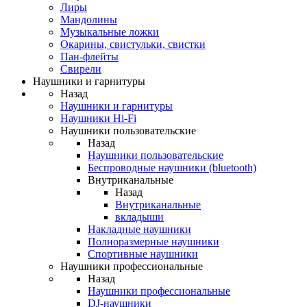
Лиры
Мандолины
Музыкальные ложки
Окарины, свистульки, свистки
Пан-флейты
Свирели
Наушники и гарнитуры
Назад
Наушники и гарнитуры
Наушники Hi-Fi
Наушники пользовательские
Назад
Наушники пользовательские
Беспроводные наушники (bluetooth)
Внутриканальные
Назад
Внутриканальные
вкладыши
Накладные наушники
Полноразмерные наушники
Спортивные наушники
Наушники профессиональные
Назад
Наушники профессиональные
DJ-наушники