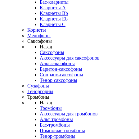
Бас-кларнеты
Кларнеты A
Кларнеты Bb
Кларнеты Eb
Кларнеты С
Корнеты
Мелофоны
Саксофоны
Назад
Саксофоны
Аксессуары для саксофонов
Альт-саксофоны
Баритон-саксофоны
Сопрано-саксофоны
Тенор-саксофоны
Сузафоны
Теноргорны
Тромбоны
Назад
Тромбоны
Аксессуары для тромбонов
Альт-тромбоны
Бас-тромбоны
Помповые тромбоны
Тенор-тромбоны