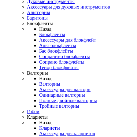
Духовые инструменты
Аксессуары для духовых инструментов
Альтгорны
Баритоны
Блокфлейты
Назад
Блокфлейты
Аксессуары для блокфлейт
Альт блокфлейты
Бас блокфлейты
Сопранино блокфлейты
Сопрано блокфлейты
Тенор блокфлейты
Валторны
Назад
Валторны
Аксессуары для валторн
Одинарные валторны
Полные двойные валторны
Тройные валторны
Гобои
Кларнеты
Назад
Кларнеты
Аксессуары для кларнетов