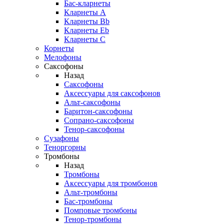
Бас-кларнеты
Кларнеты A
Кларнеты Bb
Кларнеты Eb
Кларнеты С
Корнеты
Мелофоны
Саксофоны
Назад
Саксофоны
Аксессуары для саксофонов
Альт-саксофоны
Баритон-саксофоны
Сопрано-саксофоны
Тенор-саксофоны
Сузафоны
Теноргорны
Тромбоны
Назад
Тромбоны
Аксессуары для тромбонов
Альт-тромбоны
Бас-тромбоны
Помповые тромбоны
Тенор-тромбоны