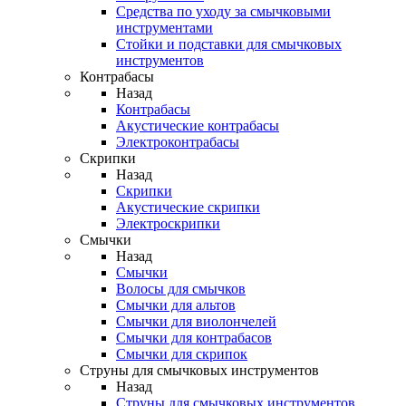
Средства по уходу за смычковыми
инструментами
Стойки и подставки для смычковых
инструментов
Контрабасы
Назад
Контрабасы
Акустические контрабасы
Электроконтрабасы
Скрипки
Назад
Скрипки
Акустические скрипки
Электроскрипки
Смычки
Назад
Смычки
Волосы для смычков
Смычки для альтов
Смычки для виолончелей
Смычки для контрабасов
Смычки для скрипок
Струны для смычковых инструментов
Назад
Струны для смычковых инструментов