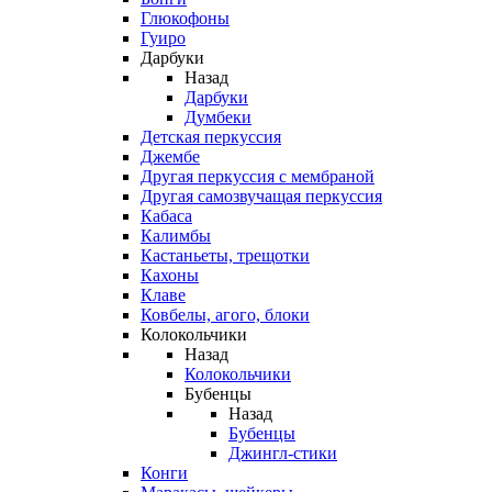
Глюкофоны
Гуиро
Дарбуки
Назад
Дарбуки
Думбеки
Детская перкуссия
Джембе
Другая перкуссия с мембраной
Другая самозвучащая перкуссия
Кабаса
Калимбы
Кастаньеты, трещотки
Кахоны
Клаве
Ковбелы, агого, блоки
Колокольчики
Назад
Колокольчики
Бубенцы
Назад
Бубенцы
Джингл-стики
Конги