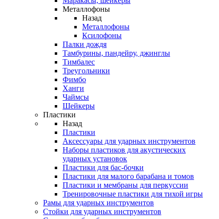
Маракасы, шейкеры
Металлофоны
Назад
Металлофоны
Ксилофоны
Палки дождя
Тамбурины, пандейру, джинглы
Тимбалес
Треугольники
Фимбо
Ханги
Чаймсы
Шейкеры
Пластики
Назад
Пластики
Аксессуары для ударных инструментов
Наборы пластиков для акустических
ударных установок
Пластики для бас-бочки
Пластики для малого барабана и томов
Пластики и мембраны для перкуссии
Тренировочные пластики для тихой игры
Рамы для ударных инструментов
Стойки для ударных инструментов