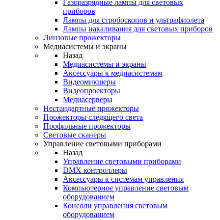
Газоразрядные лампы для световых
приборов
Лампы для стробоскопов и ультрафиолета
Лампы накаливания для световых приборов
Линзовые прожекторы
Медиасистемы и экраны
Назад
Медиасистемы и экраны
Аксессуары к медиасистемам
Видеомикшеры
Видеопроекторы
Медиасерверы
Нестандартные прожекторы
Прожекторы следящего света
Профильные прожекторы
Световые сканеры
Управление световыми приборами
Назад
Управление световыми приборами
DMX контроллеры
Аксессуары к системам управления
Компьютерное управление световым
оборудованием
Консоли управления световым
оборудованием