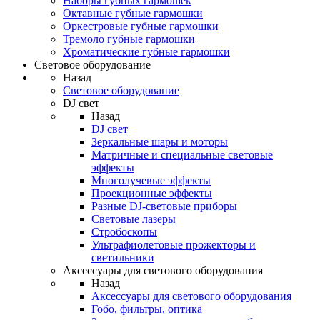
Наборы губных гармошек
Октавные губные гармошки
Оркестровые губные гармошки
Тремоло губные гармошки
Хроматические губные гармошки
Световое оборудование
Назад
Световое оборудование
DJ свет
Назад
DJ свет
Зеркальные шары и моторы
Матричные и специальные световые
эффекты
Многолучевые эффекты
Проекционные эффекты
Разные DJ-световые приборы
Световые лазеры
Стробоскопы
Ультрафиолетовые прожекторы и
светильники
Аксессуары для светового оборудования
Назад
Аксессуары для светового оборудования
Гобо, фильтры, оптика