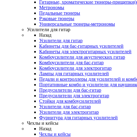
Гитарные, хроматические тюнеры-прищепки(
Метрономы
Педальные тюнеры
Рэковые тюнеры
Универсальные тюнеры-метрономы
Усилители для гитар
Назад
Усилители для гитар
Кабинеты для бас-гитарных усилителей
Кабинеты для электрогитарных усилителей
Комбоусилители для акустических гитар
Комбоусилители для бас-гитар
Комбоусилители для электрогитар
Лампы для гитарных усилителей
Педали и контроллеры для усилителей и комб
Портативные комбо и усилители для наушник
Предусилители для бас-гитар
Предусилители для электрогитар
Стойки для комбоусилителей
Усилители для бас-гитар
Усилители для электрогитар
Фурнитура для гитарных усилителей
Чехлы и кейсы
Назад
Чехлы и кейсы