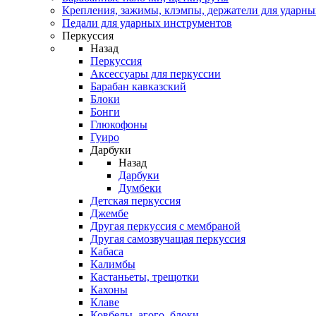
Крепления, зажимы, клэмпы, держатели для ударн
Педали для ударных инструментов
Перкуссия
Назад
Перкуссия
Аксессуары для перкуссии
Барабан кавказский
Блоки
Бонги
Глюкофоны
Гуиро
Дарбуки
Назад
Дарбуки
Думбеки
Детская перкуссия
Джембе
Другая перкуссия с мембраной
Другая самозвучащая перкуссия
Кабаса
Калимбы
Кастаньеты, трещотки
Кахоны
Клаве
Ковбелы, агого, блоки