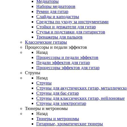
Медиаторы
Наборы медиаторов
Ремни для гитар
Слайды и каподастры
Средства по уходу за инструментами
Стойки и держатели для гитар
Стулья и подставки для гитаристов
Тренажеры для пальцев
Классические гитары
Процессоры и педали эффектов
Назад
Процессоры и педали эффектов
Педали эффектов для гитар
Процессоры эффектов для гитар
Струны
Назад
Струны
Струны для акустических гитар, металлическ
Струны для бас-гитар
Струны для классических гитар, нейлоновые
Струны для электрогитар
Тюнеры и метрономы
Назад
Тюнеры и метрономы
Гитарные, хроматические тюнеры