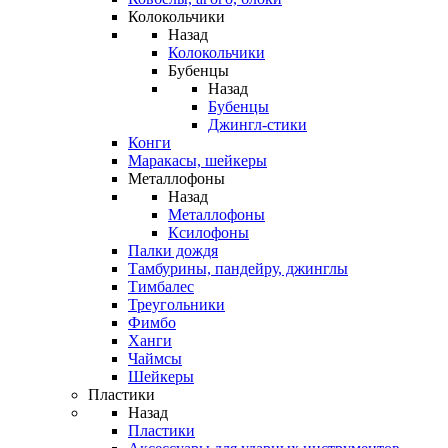
Колокольчики
Назад
Колокольчики
Бубенцы
Назад
Бубенцы
Джингл-стики
Конги
Маракасы, шейкеры
Металлофоны
Назад
Металлофоны
Ксилофоны
Палки дождя
Тамбурины, пандейру, джинглы
Тимбалес
Треугольники
Фимбо
Ханги
Чаймсы
Шейкеры
Пластики
Назад
Пластики