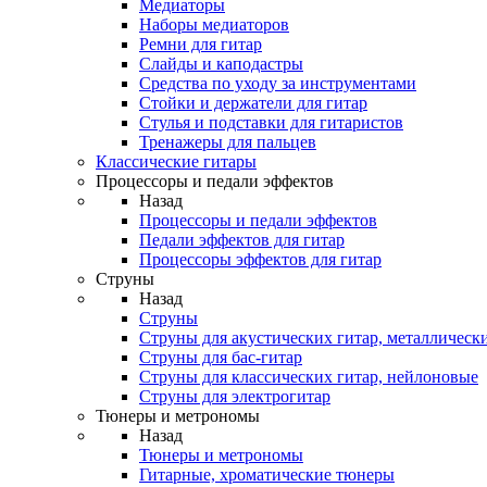
Медиаторы
Наборы медиаторов
Ремни для гитар
Слайды и каподастры
Средства по уходу за инструментами
Стойки и держатели для гитар
Стулья и подставки для гитаристов
Тренажеры для пальцев
Классические гитары
Процессоры и педали эффектов
Назад
Процессоры и педали эффектов
Педали эффектов для гитар
Процессоры эффектов для гитар
Струны
Назад
Струны
Струны для акустических гитар, металлическ
Струны для бас-гитар
Струны для классических гитар, нейлоновые
Струны для электрогитар
Тюнеры и метрономы
Назад
Тюнеры и метрономы
Гитарные, хроматические тюнеры