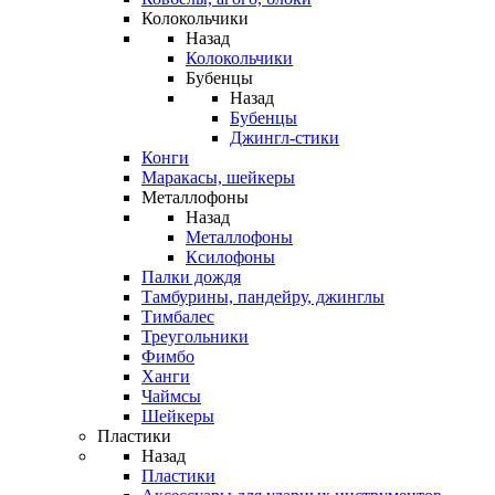
Колокольчики
Назад
Колокольчики
Бубенцы
Назад
Бубенцы
Джингл-стики
Конги
Маракасы, шейкеры
Металлофоны
Назад
Металлофоны
Ксилофоны
Палки дождя
Тамбурины, пандейру, джинглы
Тимбалес
Треугольники
Фимбо
Ханги
Чаймсы
Шейкеры
Пластики
Назад
Пластики