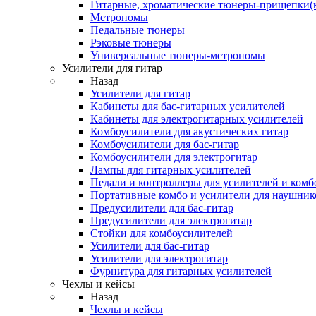
Гитарные, хроматические тюнеры-прищепки(
Метрономы
Педальные тюнеры
Рэковые тюнеры
Универсальные тюнеры-метрономы
Усилители для гитар
Назад
Усилители для гитар
Кабинеты для бас-гитарных усилителей
Кабинеты для электрогитарных усилителей
Комбоусилители для акустических гитар
Комбоусилители для бас-гитар
Комбоусилители для электрогитар
Лампы для гитарных усилителей
Педали и контроллеры для усилителей и комб
Портативные комбо и усилители для наушник
Предусилители для бас-гитар
Предусилители для электрогитар
Стойки для комбоусилителей
Усилители для бас-гитар
Усилители для электрогитар
Фурнитура для гитарных усилителей
Чехлы и кейсы
Назад
Чехлы и кейсы