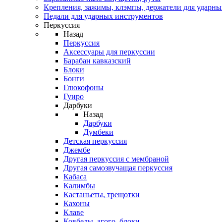
Крепления, зажимы, клэмпы, держатели для ударн
Педали для ударных инструментов
Перкуссия
Назад
Перкуссия
Аксессуары для перкуссии
Барабан кавказский
Блоки
Бонги
Глюкофоны
Гуиро
Дарбуки
Назад
Дарбуки
Думбеки
Детская перкуссия
Джембе
Другая перкуссия с мембраной
Другая самозвучащая перкуссия
Кабаса
Калимбы
Кастаньеты, трещотки
Кахоны
Клаве
Ковбелы, агого, блоки