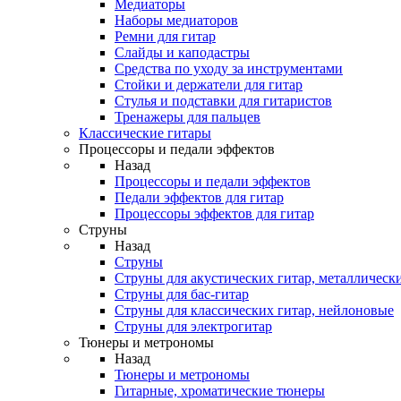
Медиаторы
Наборы медиаторов
Ремни для гитар
Слайды и каподастры
Средства по уходу за инструментами
Стойки и держатели для гитар
Стулья и подставки для гитаристов
Тренажеры для пальцев
Классические гитары
Процессоры и педали эффектов
Назад
Процессоры и педали эффектов
Педали эффектов для гитар
Процессоры эффектов для гитар
Струны
Назад
Струны
Струны для акустических гитар, металлическ
Струны для бас-гитар
Струны для классических гитар, нейлоновые
Струны для электрогитар
Тюнеры и метрономы
Назад
Тюнеры и метрономы
Гитарные, хроматические тюнеры