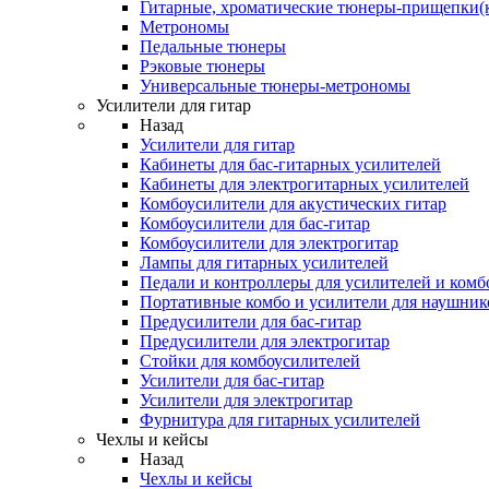
Гитарные, хроматические тюнеры-прищепки(
Метрономы
Педальные тюнеры
Рэковые тюнеры
Универсальные тюнеры-метрономы
Усилители для гитар
Назад
Усилители для гитар
Кабинеты для бас-гитарных усилителей
Кабинеты для электрогитарных усилителей
Комбоусилители для акустических гитар
Комбоусилители для бас-гитар
Комбоусилители для электрогитар
Лампы для гитарных усилителей
Педали и контроллеры для усилителей и комб
Портативные комбо и усилители для наушник
Предусилители для бас-гитар
Предусилители для электрогитар
Стойки для комбоусилителей
Усилители для бас-гитар
Усилители для электрогитар
Фурнитура для гитарных усилителей
Чехлы и кейсы
Назад
Чехлы и кейсы