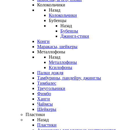
Колокольчики
Назад
Колокольчики
Бубенцы
Назад
Бубенцы
Джингл-стики
Конги
Маракасы, шейкеры
Металлофоны
Назад
Металлофоны
Ксилофоны
Палки дождя
Тамбурины, пандейру, джинглы
Тимбалес
Треугольники
Фимбо
Ханги
Чаймсы
Шейкеры
Пластики
Назад
Пластики