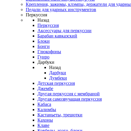
Крепления, зажимы, клэмпы, держатели для ударн
Педали для ударных инструментов
Перкуссия
Назад
Перкуссия
Аксессуары для перкуссии
Барабан кавказский
Блоки
Бонги
Глюкофоны
Гуиро
Дарбуки
Назад
Дарбуки
Думбеки
Детская перкуссия
Джембе
Другая перкуссия с мембраной
Другая самозвучащая перкуссия
Кабаса
Калимбы
Кастаньеты, трещотки
Кахоны
Клаве
Ковбелы, агого, блоки