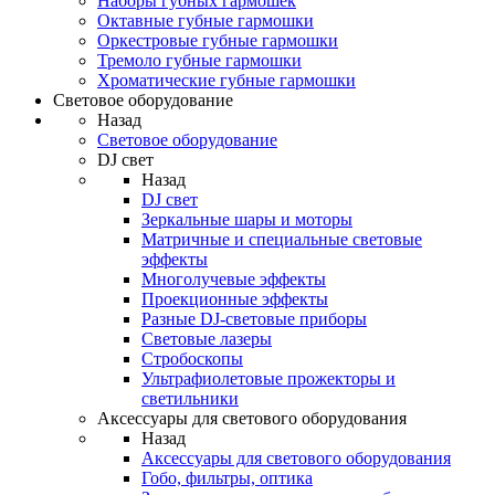
Наборы губных гармошек
Октавные губные гармошки
Оркестровые губные гармошки
Тремоло губные гармошки
Хроматические губные гармошки
Световое оборудование
Назад
Световое оборудование
DJ свет
Назад
DJ свет
Зеркальные шары и моторы
Матричные и специальные световые
эффекты
Многолучевые эффекты
Проекционные эффекты
Разные DJ-световые приборы
Световые лазеры
Стробоскопы
Ультрафиолетовые прожекторы и
светильники
Аксессуары для светового оборудования
Назад
Аксессуары для светового оборудования
Гобо, фильтры, оптика