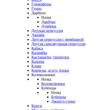
Глюкофоны
Гуиро
Дарбуки
Назад
Дарбуки
Думбеки
Детская перкуссия
Джембе
Другая перкуссия с мембраной
Другая самозвучащая перкуссия
Кабаса
Калимбы
Кастаньеты, трещотки
Кахоны
Клаве
Ковбелы, агого, блоки
Колокольчики
Назад
Колокольчики
Бубенцы
Назад
Бубенцы
Джингл-стики
Конги