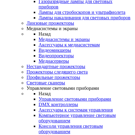
Газоразрядные лампы для световых
приборов
Лампы для стробоскопов и ультрафиолета
Лампы накаливания для световых приборов
Линзовые прожекторы
Медиасистемы и экраны
Назад
Медиасистемы и экраны
Аксессуары к медиасистемам
Видеомикшеры
Видеопроекторы
Медиасерверы
Нестандартные прожекторы
Прожекторы следящего света
Профильные прожекторы
Световые сканеры
Управление световыми приборами
Назад
Управление световыми приборами
DMX контроллеры
Аксессуары к системам управления
Компьютерное управление световым
оборудованием
Консоли управления световым
оборудованием