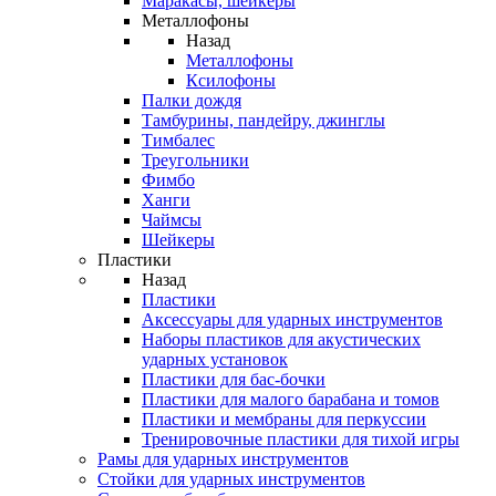
Маракасы, шейкеры
Металлофоны
Назад
Металлофоны
Ксилофоны
Палки дождя
Тамбурины, пандейру, джинглы
Тимбалес
Треугольники
Фимбо
Ханги
Чаймсы
Шейкеры
Пластики
Назад
Пластики
Аксессуары для ударных инструментов
Наборы пластиков для акустических
ударных установок
Пластики для бас-бочки
Пластики для малого барабана и томов
Пластики и мембраны для перкуссии
Тренировочные пластики для тихой игры
Рамы для ударных инструментов
Стойки для ударных инструментов