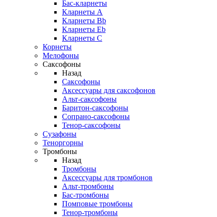
Бас-кларнеты
Кларнеты A
Кларнеты Bb
Кларнеты Eb
Кларнеты С
Корнеты
Мелофоны
Саксофоны
Назад
Саксофоны
Аксессуары для саксофонов
Альт-саксофоны
Баритон-саксофоны
Сопрано-саксофоны
Тенор-саксофоны
Сузафоны
Теноргорны
Тромбоны
Назад
Тромбоны
Аксессуары для тромбонов
Альт-тромбоны
Бас-тромбоны
Помповые тромбоны
Тенор-тромбоны