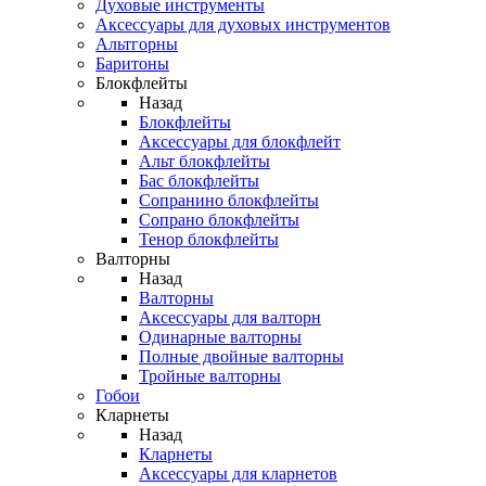
Духовые инструменты
Аксессуары для духовых инструментов
Альтгорны
Баритоны
Блокфлейты
Назад
Блокфлейты
Аксессуары для блокфлейт
Альт блокфлейты
Бас блокфлейты
Сопранино блокфлейты
Сопрано блокфлейты
Тенор блокфлейты
Валторны
Назад
Валторны
Аксессуары для валторн
Одинарные валторны
Полные двойные валторны
Тройные валторны
Гобои
Кларнеты
Назад
Кларнеты
Аксессуары для кларнетов