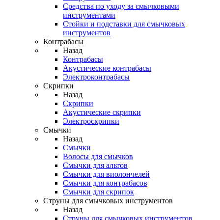
Средства по уходу за смычковыми
инструментами
Стойки и подставки для смычковых
инструментов
Контрабасы
Назад
Контрабасы
Акустические контрабасы
Электроконтрабасы
Скрипки
Назад
Скрипки
Акустические скрипки
Электроскрипки
Смычки
Назад
Смычки
Волосы для смычков
Смычки для альтов
Смычки для виолончелей
Смычки для контрабасов
Смычки для скрипок
Струны для смычковых инструментов
Назад
Струны для смычковых инструментов