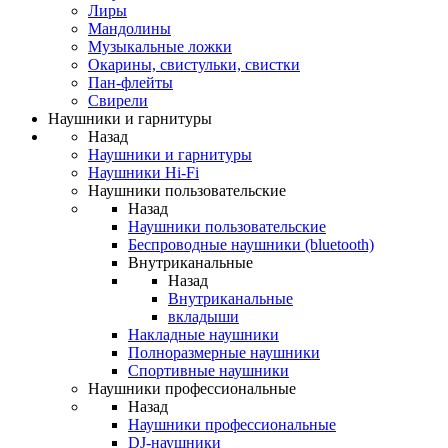
Лиры
Мандолины
Музыкальные ложки
Окарины, свистульки, свистки
Пан-флейты
Свирели
Наушники и гарнитуры
Назад
Наушники и гарнитуры
Наушники Hi-Fi
Наушники пользовательские
Назад
Наушники пользовательские
Беспроводные наушники (bluetooth)
Внутриканальные
Назад
Внутриканальные
вкладыши
Накладные наушники
Полноразмерные наушники
Спортивные наушники
Наушники профессиональные
Назад
Наушники профессиональные
DJ-наушники