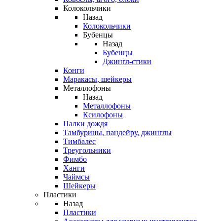
Колокольчики
Назад
Колокольчики
Бубенцы
Назад
Бубенцы
Джингл-стики
Конги
Маракасы, шейкеры
Металлофоны
Назад
Металлофоны
Ксилофоны
Палки дождя
Тамбурины, пандейру, джинглы
Тимбалес
Треугольники
Фимбо
Ханги
Чаймсы
Шейкеры
Пластики
Назад
Пластики