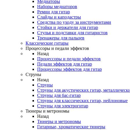
Медиаторы
Наборы медиаторов
Ремни для гитар
Слайды и каподастры
Средства по уходу за инструментами
Стойки и держатели для гитар
Стулья и подставки для гитаристов
Тренажеры для пальцев
Классические гитары
Процессоры и педали эффектов
Назад
Процессоры и педали эффектов
Педали эффектов для гитар
Процессоры эффектов для гитар
Струны
Назад
Струны
Струны для акустических гитар, металлическ
Струны для бас-гитар
Струны для классических гитар, нейлоновые
Струны для электрогитар
Тюнеры и метрономы
Назад
Тюнеры и метрономы
Гитарные, хроматические тюнеры