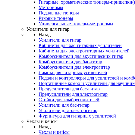
Гитарные, хроматические тюнеры-прищепки(
Метрономы
Педальные тюнеры
Рэковые тюнеры
Универсальные тюнеры-метрономы
Усилители для гитар
Назад
Усилители для гитар
Кабинеты для бас-гитарных усилителей
Кабинеты для электрогитарных усилителей
Комбоусилители для акустических гитар
Комбоусилители для бас-гитар
Комбоусилители для электрогитар
Лампы для гитарных усилителей
Педали и контроллеры для усилителей и комб
Портативные комбо и усилители для наушник
Предусилители для бас-гитар
Предусилители для электрогитар
Стойки для комбоусилителей
Усилители для бас-гитар
Усилители для электрогитар
Фурнитура для гитарных усилителей
Чехлы и кейсы
Назад
Чехлы и кейсы