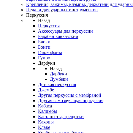
Крепления, зажимы, клэмпы, держатели для ударн
Педали для ударных инструментов
Перкуссия
Назад
Перкуссия
Аксессуары для перкуссии
Барабан кавказский
Блоки
Бонги
Глюкофоны
Гуиро
Дарбуки
Назад
Дарбуки
Думбеки
Детская перкуссия
Джембе
Другая перкуссия с мембраной
Другая самозвучащая перкуссия
Кабаса
Калимбы
Кастаньеты, трещотки
Кахоны
Клаве
Ковбелы, агого, блоки