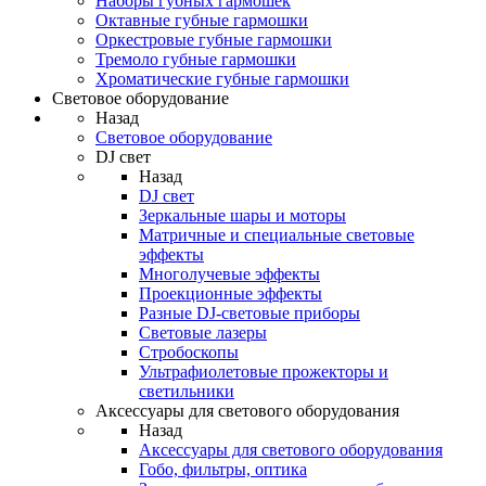
Наборы губных гармошек
Октавные губные гармошки
Оркестровые губные гармошки
Тремоло губные гармошки
Хроматические губные гармошки
Световое оборудование
Назад
Световое оборудование
DJ свет
Назад
DJ свет
Зеркальные шары и моторы
Матричные и специальные световые
эффекты
Многолучевые эффекты
Проекционные эффекты
Разные DJ-световые приборы
Световые лазеры
Стробоскопы
Ультрафиолетовые прожекторы и
светильники
Аксессуары для светового оборудования
Назад
Аксессуары для светового оборудования
Гобо, фильтры, оптика