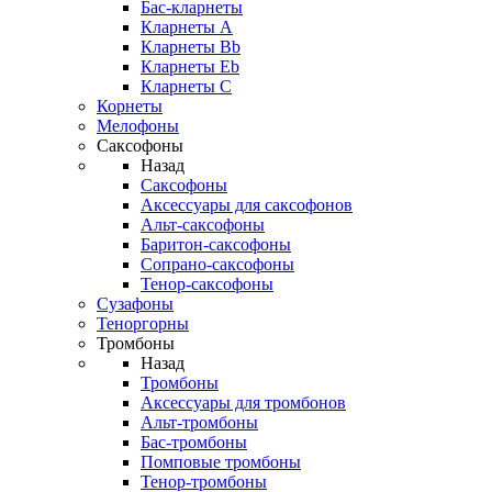
Бас-кларнеты
Кларнеты A
Кларнеты Bb
Кларнеты Eb
Кларнеты С
Корнеты
Мелофоны
Саксофоны
Назад
Саксофоны
Аксессуары для саксофонов
Альт-саксофоны
Баритон-саксофоны
Сопрано-саксофоны
Тенор-саксофоны
Сузафоны
Теноргорны
Тромбоны
Назад
Тромбоны
Аксессуары для тромбонов
Альт-тромбоны
Бас-тромбоны
Помповые тромбоны
Тенор-тромбоны