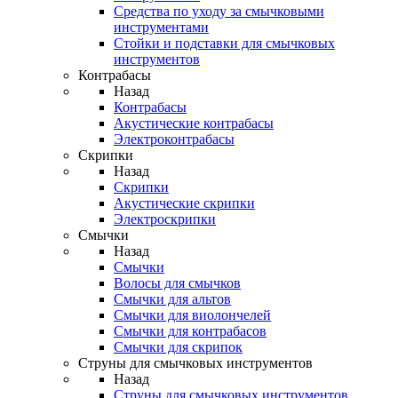
Средства по уходу за смычковыми
инструментами
Стойки и подставки для смычковых
инструментов
Контрабасы
Назад
Контрабасы
Акустические контрабасы
Электроконтрабасы
Скрипки
Назад
Скрипки
Акустические скрипки
Электроскрипки
Смычки
Назад
Смычки
Волосы для смычков
Смычки для альтов
Смычки для виолончелей
Смычки для контрабасов
Смычки для скрипок
Струны для смычковых инструментов
Назад
Струны для смычковых инструментов