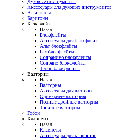
Духовые инструменты
Аксессуары для духовых инструментов
Альтгорны
Баритоны
Блокфлейты
Назад
Блокфлейты
Аксессуары для блокфлейт
Альт блокфлейты
Бас блокфлейты
Сопранино блокфлейты
Сопрано блокфлейты
Тенор блокфлейты
Валторны
Назад
Валторны
Аксессуары для валторн
Одинарные валторны
Полные двойные валторны
Тройные валторны
Гобои
Кларнеты
Назад
Кларнеты
Аксессуары для кларнетов