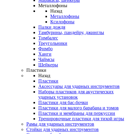
Маракасы, шейкеры
Металлофоны
Назад
Металлофоны
Ксилофоны
Палки дождя
Тамбурины, пандейру, джинглы
Тимбалес
Треугольники
Фимбо
Ханги
Чаймсы
Шейкеры
Пластики
Назад
Пластики
Аксессуары для ударных инструментов
Наборы пластиков для акустических
ударных установок
Пластики для бас-бочки
Пластики для малого барабана и томов
Пластики и мембраны для перкуссии
Тренировочные пластики для тихой игры
Рамы для ударных инструментов
Стойки для ударных инструментов