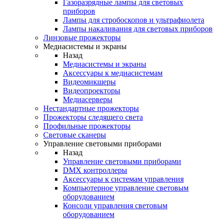
Газоразрядные лампы для световых
приборов
Лампы для стробоскопов и ультрафиолета
Лампы накаливания для световых приборов
Линзовые прожекторы
Медиасистемы и экраны
Назад
Медиасистемы и экраны
Аксессуары к медиасистемам
Видеомикшеры
Видеопроекторы
Медиасерверы
Нестандартные прожекторы
Прожекторы следящего света
Профильные прожекторы
Световые сканеры
Управление световыми приборами
Назад
Управление световыми приборами
DMX контроллеры
Аксессуары к системам управления
Компьютерное управление световым
оборудованием
Консоли управления световым
оборудованием