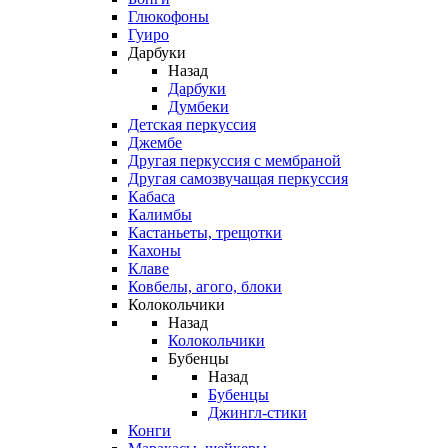
Глюкофоны
Гуиро
Дарбуки
Назад
Дарбуки
Думбеки
Детская перкуссия
Джембе
Другая перкуссия с мембраной
Другая самозвучащая перкуссия
Кабаса
Калимбы
Кастаньеты, трещотки
Кахоны
Клаве
Ковбелы, агого, блоки
Колокольчики
Назад
Колокольчики
Бубенцы
Назад
Бубенцы
Джингл-стики
Конги