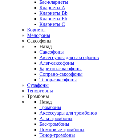
Бас-кларнеты
Кларнеты A
Кларнеты Bb
Кларнеты Eb
Кларнеты С
Корнеты
Мелофоны
Саксофоны
Назад
Саксофоны
Аксессуары для саксофонов
Альт-саксофоны
Баритон-саксофоны
Сопрано-саксофоны
Тенор-саксофоны
Сузафоны
Теноргорны
Тромбоны
Назад
Тромбоны
Аксессуары для тромбонов
Альт-тромбоны
Бас-тромбоны
Помповые тромбоны
Тенор-тромбоны