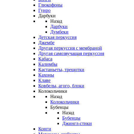
Глюкофоны
Гуиро
Дарбуки
Назад
Дарбуки
Думбеки
Детская перкуссия
Джембе
Другая перкуссия с мембраной
Другая самозвучащая перкуссия
Кабаса
Калимбы
Кастаньеты, трещотки
Кахоны
Клаве
Ковбелы, агого, блоки
Колокольчики
Назад
Колокольчики
Бубенцы
Назад
Бубенцы
Джингл-стики
Конги