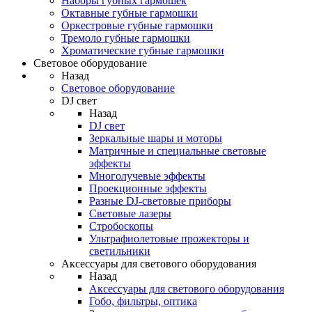
Наборы губных гармошек
Октавные губные гармошки
Оркестровые губные гармошки
Тремоло губные гармошки
Хроматические губные гармошки
Световое оборудование
Назад
Световое оборудование
DJ свет
Назад
DJ свет
Зеркальные шары и моторы
Матричные и специальные световые
эффекты
Многолучевые эффекты
Проекционные эффекты
Разные DJ-световые приборы
Световые лазеры
Стробоскопы
Ультрафиолетовые прожекторы и
светильники
Аксессуары для светового оборудования
Назад
Аксессуары для светового оборудования
Гобо, фильтры, оптика