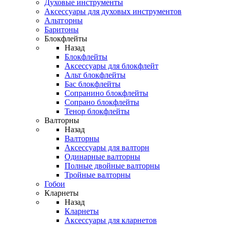
Духовые инструменты
Аксессуары для духовых инструментов
Альтгорны
Баритоны
Блокфлейты
Назад
Блокфлейты
Аксессуары для блокфлейт
Альт блокфлейты
Бас блокфлейты
Сопранино блокфлейты
Сопрано блокфлейты
Тенор блокфлейты
Валторны
Назад
Валторны
Аксессуары для валторн
Одинарные валторны
Полные двойные валторны
Тройные валторны
Гобои
Кларнеты
Назад
Кларнеты
Аксессуары для кларнетов