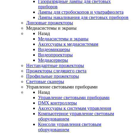
Газоразрядные лампы для световых
приборов
Лампы для стробоскопов и ультрафиолета
Лампы накаливания для световых приборов
Линзовые прожекторы
Медиасистемы и экраны
Назад
Медиасистемы и экраны
Аксессуары к медиасистемам
Видеомикшеры
Видеопроекторы
Медиасерверы
Нестандартные прожекторы
Прожекторы следящего света
Профильные прожекторы
Световые сканеры
Управление световыми приборами
Назад
Управление световыми приборами
DMX контроллеры
Аксессуары к системам управления
Компьютерное управление световым
оборудованием
Консоли управления световым
оборудованием