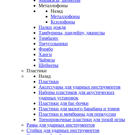
Маракасы, шейкеры
Металлофоны
Назад
Металлофоны
Ксилофоны
Палки дождя
Тамбурины, пандейру, джинглы
Тимбалес
Треугольники
Фимбо
Ханги
Чаймсы
Шейкеры
Пластики
Назад
Пластики
Аксессуары для ударных инструментов
Наборы пластиков для акустических
ударных установок
Пластики для бас-бочки
Пластики для малого барабана и томов
Пластики и мембраны для перкуссии
Тренировочные пластики для тихой игры
Рамы для ударных инструментов
Стойки для ударных инструментов