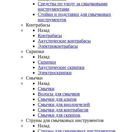
Средства по уходу за смычковыми
инструментами
Стойки и подставки для смычковых
инструментов
Контрабасы
Назад
Контрабасы
Акустические контрабасы
Электроконтрабасы
Скрипки
Назад
Скрипки
Акустические скрипки
Электроскрипки
Смычки
Назад
Смычки
Волосы для смычков
Смычки для альтов
Смычки для виолончелей
Смычки для контрабасов
Смычки для скрипок
Струны для смычковых инструментов
Назад
Струны для смычковых инструментов