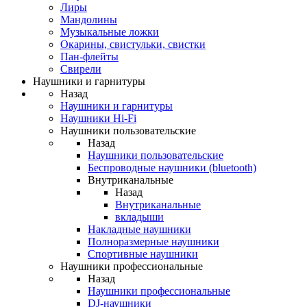
Лиры
Мандолины
Музыкальные ложки
Окарины, свистульки, свистки
Пан-флейты
Свирели
Наушники и гарнитуры
Назад
Наушники и гарнитуры
Наушники Hi-Fi
Наушники пользовательские
Назад
Наушники пользовательские
Беспроводные наушники (bluetooth)
Внутриканальные
Назад
Внутриканальные
вкладыши
Накладные наушники
Полноразмерные наушники
Спортивные наушники
Наушники профессиональные
Назад
Наушники профессиональные
DJ-наушники