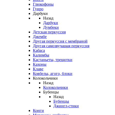
Глюкофоны
Гуиро
Дарбуки
Назад
Дарбуки
Думбеки
Детская перкуссия
Джембе
Другая перкуссия с мембраной
Другая самозвучащая перкуссия
Кабаса
Калимбы
Кастаньеты, трещотки
Кахоны
Клаве
Ковбелы, агого, блоки
Колокольчики
Назад
Колокольчики
Бубенцы
Назад
Бубенцы
Джингл-стики
Конги