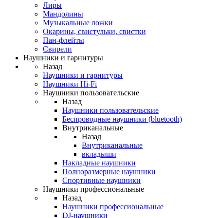
Лиры
Мандолины
Музыкальные ложки
Окарины, свистульки, свистки
Пан-флейты
Свирели
Наушники и гарнитуры
Назад
Наушники и гарнитуры
Наушники Hi-Fi
Наушники пользовательские
Назад
Наушники пользовательские
Беспроводные наушники (bluetooth)
Внутриканальные
Назад
Внутриканальные
вкладыши
Накладные наушники
Полноразмерные наушники
Спортивные наушники
Наушники профессиональные
Назад
Наушники профессиональные
DJ-наушники