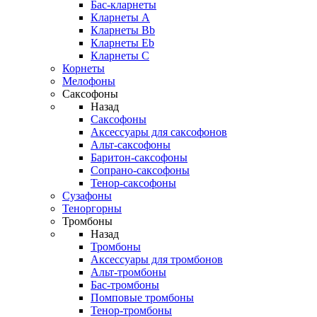
Бас-кларнеты
Кларнеты A
Кларнеты Bb
Кларнеты Eb
Кларнеты С
Корнеты
Мелофоны
Саксофоны
Назад
Саксофоны
Аксессуары для саксофонов
Альт-саксофоны
Баритон-саксофоны
Сопрано-саксофоны
Тенор-саксофоны
Сузафоны
Теноргорны
Тромбоны
Назад
Тромбоны
Аксессуары для тромбонов
Альт-тромбоны
Бас-тромбоны
Помповые тромбоны
Тенор-тромбоны