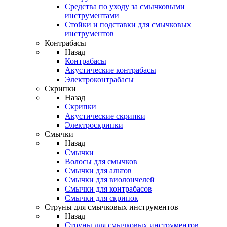
Средства по уходу за смычковыми
инструментами
Стойки и подставки для смычковых
инструментов
Контрабасы
Назад
Контрабасы
Акустические контрабасы
Электроконтрабасы
Скрипки
Назад
Скрипки
Акустические скрипки
Электроскрипки
Смычки
Назад
Смычки
Волосы для смычков
Смычки для альтов
Смычки для виолончелей
Смычки для контрабасов
Смычки для скрипок
Струны для смычковых инструментов
Назад
Струны для смычковых инструментов