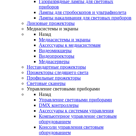
Газоразрядные лампы для световых
приборов
Лампы для стробоскопов и ультрафиолета
Лампы накаливания для световых приборов
Линзовые прожекторы
Медиасистемы и экраны
Назад
Медиасистемы и экраны
Аксессуары к медиасистемам
Видеомикшеры
Видеопроекторы
Медиасерверы
Нестандартные прожекторы
Прожекторы следящего света
Профильные прожекторы
Световые сканеры
Управление световыми приборами
Назад
Управление световыми приборами
DMX контроллеры
Аксессуары к системам управления
Компьютерное управление световым
оборудованием
Консоли управления световым
оборудованием