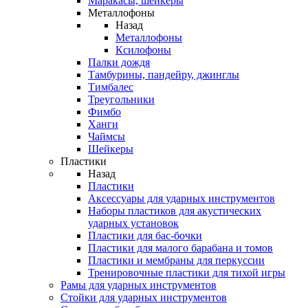
Маракасы, шейкеры
Металлофоны
Назад
Металлофоны
Ксилофоны
Палки дождя
Тамбурины, пандейру, джинглы
Тимбалес
Треугольники
Фимбо
Ханги
Чаймсы
Шейкеры
Пластики
Назад
Пластики
Аксессуары для ударных инструментов
Наборы пластиков для акустических
ударных установок
Пластики для бас-бочки
Пластики для малого барабана и томов
Пластики и мембраны для перкуссии
Тренировочные пластики для тихой игры
Рамы для ударных инструментов
Стойки для ударных инструментов