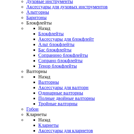
Духовые инструменты
Аксессуары для духовых инструментов
Альтгорны
Баритоны
Блокфлейты
Назад
Блокфлейты
Аксессуары для блокфлейт
Альт блокфлейты
Бас блокфлейты
Сопранино блокфлейты
Сопрано блокфлейты
Тенор блокфлейты
Валторны
Назад
Валторны
Аксессуары для валторн
Одинарные валторны
Полные двойные валторны
Тройные валторны
Гобои
Кларнеты
Назад
Кларнеты
Аксессуары для кларнетов