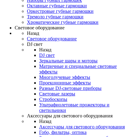
Наборы губных гармошек
Октавные губные гармошки
Оркестровые губные гармошки
Тремоло губные гармошки
Хроматические губные гармошки
Световое оборудование
Назад
Световое оборудование
DJ свет
Назад
DJ свет
Зеркальные шары и моторы
Матричные и специальные световые
эффекты
Многолучевые эффекты
Проекционные эффекты
Разные DJ-световые приборы
Световые лазеры
Стробоскопы
Ультрафиолетовые прожекторы и
светильники
Аксессуары для светового оборудования
Назад
Аксессуары для светового оборудования
Гобо, фильтры, оптика