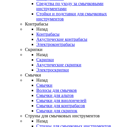
Средства по уходу за смычковыми
инструментами
Стойки и подставки для смычковых
инструментов
Контрабасы
Назад
Контрабасы
Акустические контрабасы
Электроконтрабасы
Скрипки
Назад
Скрипки
Акустические скрипки
Электроскрипки
Смычки
Назад
Смычки
Волосы для смычков
Смычки для альтов
Смычки для виолончелей
Смычки для контрабасов
Смычки для скрипок
Струны для смычковых инструментов
Назад
Струны для смычковых инструментов