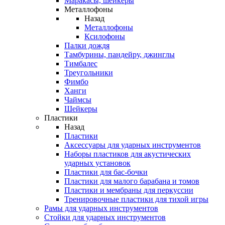
Маракасы, шейкеры
Металлофоны
Назад
Металлофоны
Ксилофоны
Палки дождя
Тамбурины, пандейру, джинглы
Тимбалес
Треугольники
Фимбо
Ханги
Чаймсы
Шейкеры
Пластики
Назад
Пластики
Аксессуары для ударных инструментов
Наборы пластиков для акустических
ударных установок
Пластики для бас-бочки
Пластики для малого барабана и томов
Пластики и мембраны для перкуссии
Тренировочные пластики для тихой игры
Рамы для ударных инструментов
Стойки для ударных инструментов