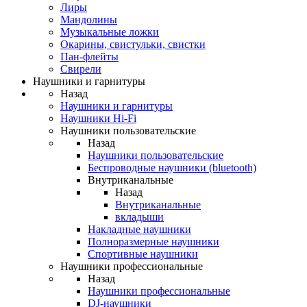
Лиры
Мандолины
Музыкальные ложки
Окарины, свистульки, свистки
Пан-флейты
Свирели
Наушники и гарнитуры
Назад
Наушники и гарнитуры
Наушники Hi-Fi
Наушники пользовательские
Назад
Наушники пользовательские
Беспроводные наушники (bluetooth)
Внутриканальные
Назад
Внутриканальные
вкладыши
Накладные наушники
Полноразмерные наушники
Спортивные наушники
Наушники профессиональные
Назад
Наушники профессиональные
DJ-наушники