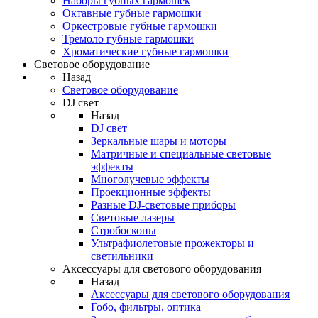
Наборы губных гармошек
Октавные губные гармошки
Оркестровые губные гармошки
Тремоло губные гармошки
Хроматические губные гармошки
Световое оборудование
Назад
Световое оборудование
DJ свет
Назад
DJ свет
Зеркальные шары и моторы
Матричные и специальные световые
эффекты
Многолучевые эффекты
Проекционные эффекты
Разные DJ-световые приборы
Световые лазеры
Стробоскопы
Ультрафиолетовые прожекторы и
светильники
Аксессуары для светового оборудования
Назад
Аксессуары для светового оборудования
Гобо, фильтры, оптика