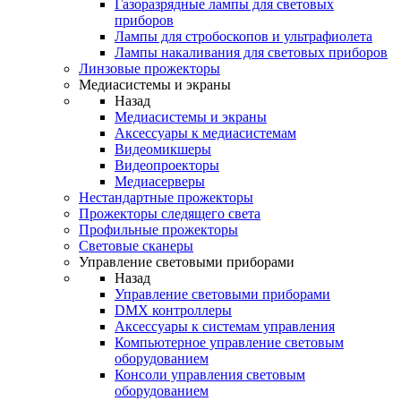
Газоразрядные лампы для световых
приборов
Лампы для стробоскопов и ультрафиолета
Лампы накаливания для световых приборов
Линзовые прожекторы
Медиасистемы и экраны
Назад
Медиасистемы и экраны
Аксессуары к медиасистемам
Видеомикшеры
Видеопроекторы
Медиасерверы
Нестандартные прожекторы
Прожекторы следящего света
Профильные прожекторы
Световые сканеры
Управление световыми приборами
Назад
Управление световыми приборами
DMX контроллеры
Аксессуары к системам управления
Компьютерное управление световым
оборудованием
Консоли управления световым
оборудованием