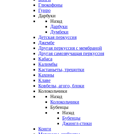
Глюкофоны
Гуиро
Дарбуки
Назад
Дарбуки
Думбеки
Детская перкуссия
Джембе
Другая перкуссия с мембраной
Другая самозвучащая перкуссия
Кабаса
Калимбы
Кастаньеты, трещотки
Кахоны
Клаве
Ковбелы, агого, блоки
Колокольчики
Назад
Колокольчики
Бубенцы
Назад
Бубенцы
Джингл-стики
Конги