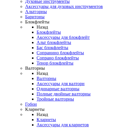
Духовые инструменты
Аксессуары для духовых инструментов
Альтгорны
Баритоны
Блокфлейты
Назад
Блокфлейты
Аксессуары для блокфлейт
Альт блокфлейты
Бас блокфлейты
Сопранино блокфлейты
Сопрано блокфлейты
Тенор блокфлейты
Валторны
Назад
Валторны
Аксессуары для валторн
Одинарные валторны
Полные двойные валторны
Тройные валторны
Гобои
Кларнеты
Назад
Кларнеты
Аксессуары для кларнетов