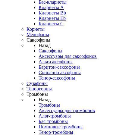
Бас-кларнеты
Кларнеты A
Кларнеты Bb
Кларнеты Eb
Кларнеты С
Корнеты
Мелофоны
Саксофоны
Назад
Саксофоны
Аксессуары для саксофонов
Альт-саксофоны
Баритон-саксофоны
Сопрано-саксофоны
Тенор-саксофоны
Сузафоны
Теноргорны
Тромбоны
Назад
Тромбоны
Аксессуары для тромбонов
Альт-тромбоны
Бас-тромбоны
Помповые тромбоны
Тенор-тромбоны