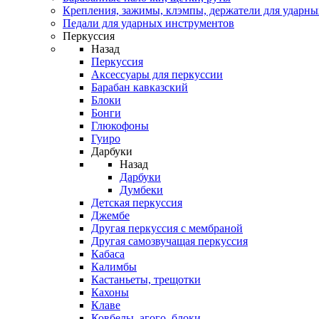
Крепления, зажимы, клэмпы, держатели для ударн
Педали для ударных инструментов
Перкуссия
Назад
Перкуссия
Аксессуары для перкуссии
Барабан кавказский
Блоки
Бонги
Глюкофоны
Гуиро
Дарбуки
Назад
Дарбуки
Думбеки
Детская перкуссия
Джембе
Другая перкуссия с мембраной
Другая самозвучащая перкуссия
Кабаса
Калимбы
Кастаньеты, трещотки
Кахоны
Клаве
Ковбелы, агого, блоки