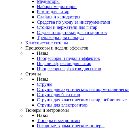
Медиаторы
Наборы медиаторов
Ремни для гитар
Слайды и каподастры
Средства по уходу за инструментами
Стойки и держатели для гитар
Стулья и подставки для гитаристов
Тренажеры для пальцев
Классические гитары
Процессоры и педали эффектов
Назад
Процессоры и педали эффектов
Педали эффектов для гитар
Процессоры эффектов для гитар
Струны
Назад
Струны
Струны для акустических гитар, металлическ
Струны для бас-гитар
Струны для классических гитар, нейлоновые
Струны для электрогитар
Тюнеры и метрономы
Назад
Тюнеры и метрономы
Гитарные, хроматические тюнеры