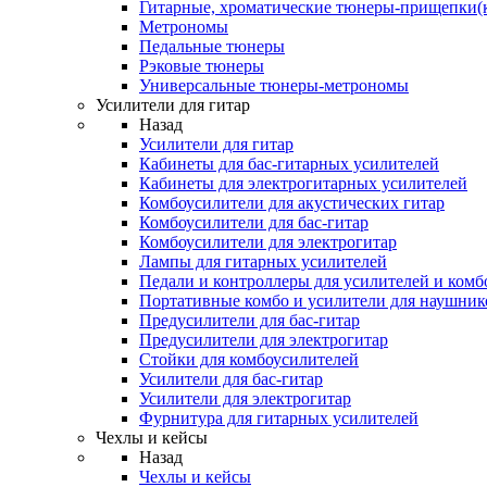
Гитарные, хроматические тюнеры-прищепки(
Метрономы
Педальные тюнеры
Рэковые тюнеры
Универсальные тюнеры-метрономы
Усилители для гитар
Назад
Усилители для гитар
Кабинеты для бас-гитарных усилителей
Кабинеты для электрогитарных усилителей
Комбоусилители для акустических гитар
Комбоусилители для бас-гитар
Комбоусилители для электрогитар
Лампы для гитарных усилителей
Педали и контроллеры для усилителей и комб
Портативные комбо и усилители для наушник
Предусилители для бас-гитар
Предусилители для электрогитар
Стойки для комбоусилителей
Усилители для бас-гитар
Усилители для электрогитар
Фурнитура для гитарных усилителей
Чехлы и кейсы
Назад
Чехлы и кейсы