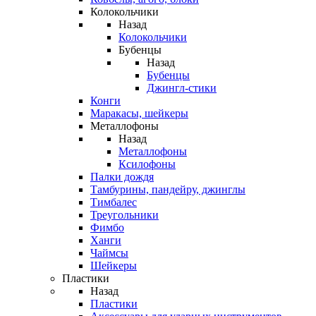
Колокольчики
Назад
Колокольчики
Бубенцы
Назад
Бубенцы
Джингл-стики
Конги
Маракасы, шейкеры
Металлофоны
Назад
Металлофоны
Ксилофоны
Палки дождя
Тамбурины, пандейру, джинглы
Тимбалес
Треугольники
Фимбо
Ханги
Чаймсы
Шейкеры
Пластики
Назад
Пластики