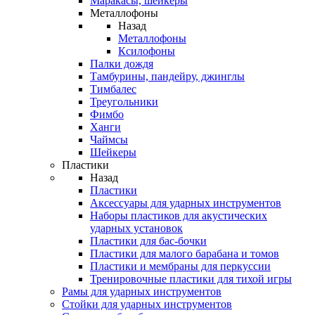
Маракасы, шейкеры
Металлофоны
Назад
Металлофоны
Ксилофоны
Палки дождя
Тамбурины, пандейру, джинглы
Тимбалес
Треугольники
Фимбо
Ханги
Чаймсы
Шейкеры
Пластики
Назад
Пластики
Аксессуары для ударных инструментов
Наборы пластиков для акустических
ударных установок
Пластики для бас-бочки
Пластики для малого барабана и томов
Пластики и мембраны для перкуссии
Тренировочные пластики для тихой игры
Рамы для ударных инструментов
Стойки для ударных инструментов