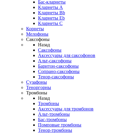
Бас-кларнеты
Кларнеты A
Кларнеты Bb
Кларнеты Eb
Кларнеты С
Корнеты
Мелофоны
Саксофоны
Назад
Саксофоны
Аксессуары для саксофонов
Альт-саксофоны
Баритон-саксофоны
Сопрано-саксофоны
Тенор-саксофоны
Сузафоны
Теноргорны
Тромбоны
Назад
Тромбоны
Аксессуары для тромбонов
Альт-тромбоны
Бас-тромбоны
Помповые тромбоны
Тенор-тромбоны