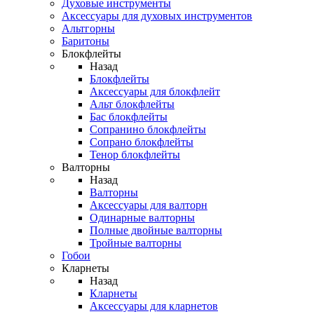
Духовые инструменты
Аксессуары для духовых инструментов
Альтгорны
Баритоны
Блокфлейты
Назад
Блокфлейты
Аксессуары для блокфлейт
Альт блокфлейты
Бас блокфлейты
Сопранино блокфлейты
Сопрано блокфлейты
Тенор блокфлейты
Валторны
Назад
Валторны
Аксессуары для валторн
Одинарные валторны
Полные двойные валторны
Тройные валторны
Гобои
Кларнеты
Назад
Кларнеты
Аксессуары для кларнетов