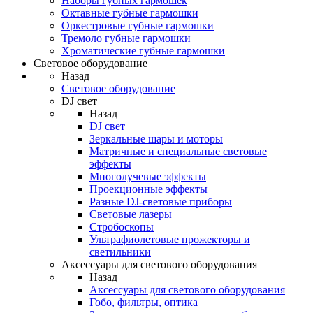
Наборы губных гармошек
Октавные губные гармошки
Оркестровые губные гармошки
Тремоло губные гармошки
Хроматические губные гармошки
Световое оборудование
Назад
Световое оборудование
DJ свет
Назад
DJ свет
Зеркальные шары и моторы
Матричные и специальные световые
эффекты
Многолучевые эффекты
Проекционные эффекты
Разные DJ-световые приборы
Световые лазеры
Стробоскопы
Ультрафиолетовые прожекторы и
светильники
Аксессуары для светового оборудования
Назад
Аксессуары для светового оборудования
Гобо, фильтры, оптика