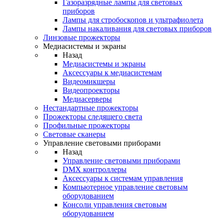
Газоразрядные лампы для световых
приборов
Лампы для стробоскопов и ультрафиолета
Лампы накаливания для световых приборов
Линзовые прожекторы
Медиасистемы и экраны
Назад
Медиасистемы и экраны
Аксессуары к медиасистемам
Видеомикшеры
Видеопроекторы
Медиасерверы
Нестандартные прожекторы
Прожекторы следящего света
Профильные прожекторы
Световые сканеры
Управление световыми приборами
Назад
Управление световыми приборами
DMX контроллеры
Аксессуары к системам управления
Компьютерное управление световым
оборудованием
Консоли управления световым
оборудованием