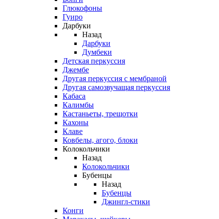
Глюкофоны
Гуиро
Дарбуки
Назад
Дарбуки
Думбеки
Детская перкуссия
Джембе
Другая перкуссия с мембраной
Другая самозвучащая перкуссия
Кабаса
Калимбы
Кастаньеты, трещотки
Кахоны
Клаве
Ковбелы, агого, блоки
Колокольчики
Назад
Колокольчики
Бубенцы
Назад
Бубенцы
Джингл-стики
Конги