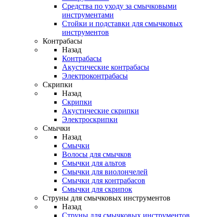
Средства по уходу за смычковыми
инструментами
Стойки и подставки для смычковых
инструментов
Контрабасы
Назад
Контрабасы
Акустические контрабасы
Электроконтрабасы
Скрипки
Назад
Скрипки
Акустические скрипки
Электроскрипки
Смычки
Назад
Смычки
Волосы для смычков
Смычки для альтов
Смычки для виолончелей
Смычки для контрабасов
Смычки для скрипок
Струны для смычковых инструментов
Назад
Струны для смычковых инструментов