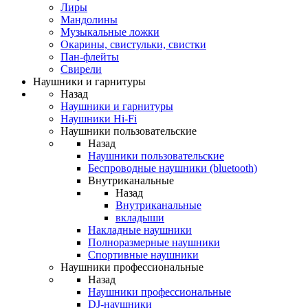
Лиры
Мандолины
Музыкальные ложки
Окарины, свистульки, свистки
Пан-флейты
Свирели
Наушники и гарнитуры
Назад
Наушники и гарнитуры
Наушники Hi-Fi
Наушники пользовательские
Назад
Наушники пользовательские
Беспроводные наушники (bluetooth)
Внутриканальные
Назад
Внутриканальные
вкладыши
Накладные наушники
Полноразмерные наушники
Спортивные наушники
Наушники профессиональные
Назад
Наушники профессиональные
DJ-наушники