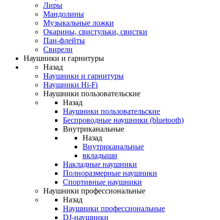
Лиры
Мандолины
Музыкальные ложки
Окарины, свистульки, свистки
Пан-флейты
Свирели
Наушники и гарнитуры
Назад
Наушники и гарнитуры
Наушники Hi-Fi
Наушники пользовательские
Назад
Наушники пользовательские
Беспроводные наушники (bluetooth)
Внутриканальные
Назад
Внутриканальные
вкладыши
Накладные наушники
Полноразмерные наушники
Спортивные наушники
Наушники профессиональные
Назад
Наушники профессиональные
DJ-наушники