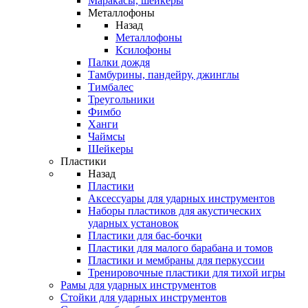
Маракасы, шейкеры
Металлофоны
Назад
Металлофоны
Ксилофоны
Палки дождя
Тамбурины, пандейру, джинглы
Тимбалес
Треугольники
Фимбо
Ханги
Чаймсы
Шейкеры
Пластики
Назад
Пластики
Аксессуары для ударных инструментов
Наборы пластиков для акустических
ударных установок
Пластики для бас-бочки
Пластики для малого барабана и томов
Пластики и мембраны для перкуссии
Тренировочные пластики для тихой игры
Рамы для ударных инструментов
Стойки для ударных инструментов