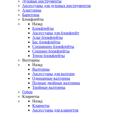
Духовые инструменты
Аксессуары для духовых инструментов
Альтгорны
Баритоны
Блокфлейты
Назад
Блокфлейты
Аксессуары для блокфлейт
Альт блокфлейты
Бас блокфлейты
Сопранино блокфлейты
Сопрано блокфлейты
Тенор блокфлейты
Валторны
Назад
Валторны
Аксессуары для валторн
Одинарные валторны
Полные двойные валторны
Тройные валторны
Гобои
Кларнеты
Назад
Кларнеты
Аксессуары для кларнетов