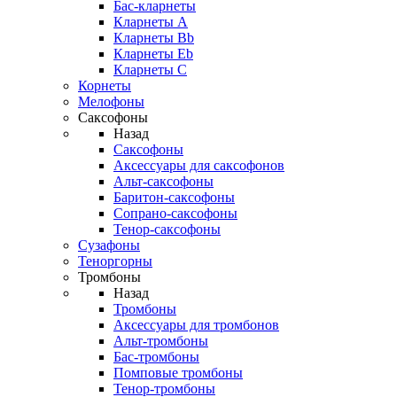
Бас-кларнеты
Кларнеты A
Кларнеты Bb
Кларнеты Eb
Кларнеты С
Корнеты
Мелофоны
Саксофоны
Назад
Саксофоны
Аксессуары для саксофонов
Альт-саксофоны
Баритон-саксофоны
Сопрано-саксофоны
Тенор-саксофоны
Сузафоны
Теноргорны
Тромбоны
Назад
Тромбоны
Аксессуары для тромбонов
Альт-тромбоны
Бас-тромбоны
Помповые тромбоны
Тенор-тромбоны