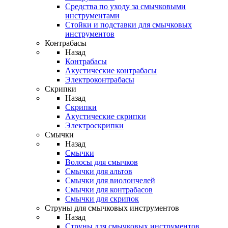
Средства по уходу за смычковыми
инструментами
Стойки и подставки для смычковых
инструментов
Контрабасы
Назад
Контрабасы
Акустические контрабасы
Электроконтрабасы
Скрипки
Назад
Скрипки
Акустические скрипки
Электроскрипки
Смычки
Назад
Смычки
Волосы для смычков
Смычки для альтов
Смычки для виолончелей
Смычки для контрабасов
Смычки для скрипок
Струны для смычковых инструментов
Назад
Струны для смычковых инструментов