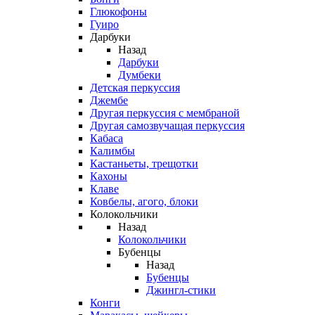
Глюкофоны
Гуиро
Дарбуки
Назад
Дарбуки
Думбеки
Детская перкуссия
Джембе
Другая перкуссия с мембраной
Другая самозвучащая перкуссия
Кабаса
Калимбы
Кастаньеты, трещотки
Кахоны
Клаве
Ковбелы, агого, блоки
Колокольчики
Назад
Колокольчики
Бубенцы
Назад
Бубенцы
Джингл-стики
Конги