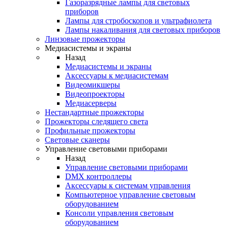
Газоразрядные лампы для световых
приборов
Лампы для стробоскопов и ультрафиолета
Лампы накаливания для световых приборов
Линзовые прожекторы
Медиасистемы и экраны
Назад
Медиасистемы и экраны
Аксессуары к медиасистемам
Видеомикшеры
Видеопроекторы
Медиасерверы
Нестандартные прожекторы
Прожекторы следящего света
Профильные прожекторы
Световые сканеры
Управление световыми приборами
Назад
Управление световыми приборами
DMX контроллеры
Аксессуары к системам управления
Компьютерное управление световым
оборудованием
Консоли управления световым
оборудованием