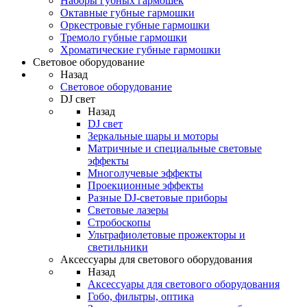
Наборы губных гармошек
Октавные губные гармошки
Оркестровые губные гармошки
Тремоло губные гармошки
Хроматические губные гармошки
Световое оборудование
Назад
Световое оборудование
DJ свет
Назад
DJ свет
Зеркальные шары и моторы
Матричные и специальные световые
эффекты
Многолучевые эффекты
Проекционные эффекты
Разные DJ-световые приборы
Световые лазеры
Стробоскопы
Ультрафиолетовые прожекторы и
светильники
Аксессуары для светового оборудования
Назад
Аксессуары для светового оборудования
Гобо, фильтры, оптика