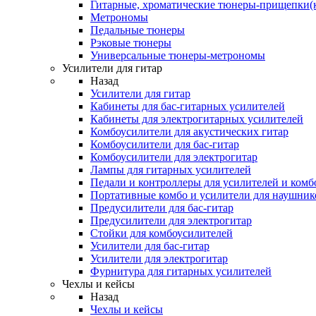
Гитарные, хроматические тюнеры-прищепки(
Метрономы
Педальные тюнеры
Рэковые тюнеры
Универсальные тюнеры-метрономы
Усилители для гитар
Назад
Усилители для гитар
Кабинеты для бас-гитарных усилителей
Кабинеты для электрогитарных усилителей
Комбоусилители для акустических гитар
Комбоусилители для бас-гитар
Комбоусилители для электрогитар
Лампы для гитарных усилителей
Педали и контроллеры для усилителей и комб
Портативные комбо и усилители для наушник
Предусилители для бас-гитар
Предусилители для электрогитар
Стойки для комбоусилителей
Усилители для бас-гитар
Усилители для электрогитар
Фурнитура для гитарных усилителей
Чехлы и кейсы
Назад
Чехлы и кейсы