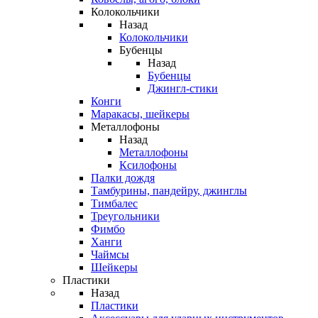
Колокольчики
Назад
Колокольчики
Бубенцы
Назад
Бубенцы
Джингл-стики
Конги
Маракасы, шейкеры
Металлофоны
Назад
Металлофоны
Ксилофоны
Палки дождя
Тамбурины, пандейру, джинглы
Тимбалес
Треугольники
Фимбо
Ханги
Чаймсы
Шейкеры
Пластики
Назад
Пластики