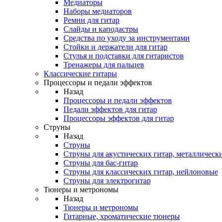
Медиаторы
Наборы медиаторов
Ремни для гитар
Слайды и каподастры
Средства по уходу за инструментами
Стойки и держатели для гитар
Стулья и подставки для гитаристов
Тренажеры для пальцев
Классические гитары
Процессоры и педали эффектов
Назад
Процессоры и педали эффектов
Педали эффектов для гитар
Процессоры эффектов для гитар
Струны
Назад
Струны
Струны для акустических гитар, металлическ
Струны для бас-гитар
Струны для классических гитар, нейлоновые
Струны для электрогитар
Тюнеры и метрономы
Назад
Тюнеры и метрономы
Гитарные, хроматические тюнеры