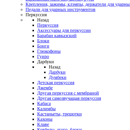
Крепления, зажимы, клэмпы, держатели для ударн
Педали для ударных инструментов
Перкуссия
Назад
Перкуссия
Аксессуары для перкуссии
Барабан кавказский
Блоки
Бонги
Глюкофоны
Гуиро
Дарбуки
Назад
Дарбуки
Думбеки
Детская перкуссия
Джембе
Другая перкуссия с мембраной
Другая самозвучащая перкуссия
Кабаса
Калимбы
Кастаньеты, трещотки
Кахоны
Клаве
Ковбелы, агого, блоки