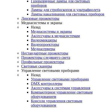
Газоразрядные лампы для световых
приборов
Лампы для стробоскопов и ультрафиолета
Лампы накаливания для световых приборов
Линзовые прожекторы
Медиасистемы и экраны
Назад
Медиасистемы и экраны
Аксессуары к медиасистемам
Видеомикшеры
Видеопроекторы
Медиасерверы
Нестандартные прожекторы
Прожекторы следящего света
Профильные прожекторы
Световые сканеры
Управление световыми приборами
Назад
Управление световыми приборами
DMX контроллеры
Аксессуары к системам управления
Компьютерное управление световым
оборудованием
Консоли управления световым
оборудованием