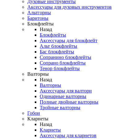
Духовые инструменты
Аксессуары для духовых инструментов
Альтгорны
Баритоны
Блокфлейты
Назад
Блокфлейты
Аксессуары для блокфлейт
Альт блокфлейты
Бас блокфлейты
Сопранино блокфлейты
Сопрано блокфлейты
Тенор блокфлейты
Валторны
Назад
Валторны
Аксессуары для валторн
Одинарные валторны
Полные двойные валторны
Тройные валторны
Гобои
Кларнеты
Назад
Кларнеты
Аксессуары для кларнетов