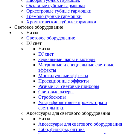
Наборы губных гармошек
Октавные губные гармошки
Оркестровые губные гармошки
Тремоло губные гармошки
Хроматические губные гармошки
Световое оборудование
Назад
Световое оборудование
DJ свет
Назад
DJ свет
Зеркальные шары и моторы
Матричные и специальные световые
эффекты
Многолучевые эффекты
Проекционные эффекты
Разные DJ-световые приборы
Световые лазеры
Стробоскопы
Ультрафиолетовые прожекторы и
светильники
Аксессуары для светового оборудования
Назад
Аксессуары для светового оборудования
Гобо, фильтры, оптика