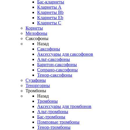
Бас-кларнеты
Кларнеты A
Кларнеты Bb
Кларнеты Eb
Кларнеты С
Корнеты
Мелофоны
Саксофоны
Назад
Саксофоны
Аксессуары для саксофонов
Альт-саксофоны
Баритон-саксофоны
Сопрано-саксофоны
Тенор-саксофоны
Сузафоны
Теноргорны
Тромбоны
Назад
Тромбоны
Аксессуары для тромбонов
Альт-тромбоны
Бас-тромбоны
Помповые тромбоны
Тенор-тромбоны